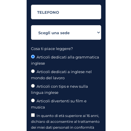
Cosa ti piace leggere?
Articoli dedicati alla grammatica
inglese
Articoli dedicati a inglese nel
mondo del lavoro
Articoli con tips e new sulla
lingua inglese
Articoli divertenti su film e
musica
In quanto di età superiore ai 16 anni,
dichiaro di acconsentire al trattamento
dei miei dati personali in conformità