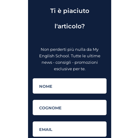
Ti è piaciuto
l'articolo?
Non perderti più nulla da My
English School. Tutte le ultime
news - consigli - promozioni
esclusive per te.