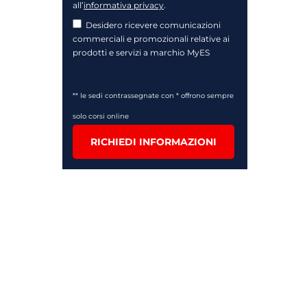
all’
informativa privacy
.
Desidero ricevere comunicazioni
commerciali e promozionali relative ai
prodotti e servizi a marchio MyES
** le sedi contrassegnate con * offrono sempre
solo corsi online
RICHIEDI INFORMAZIONI