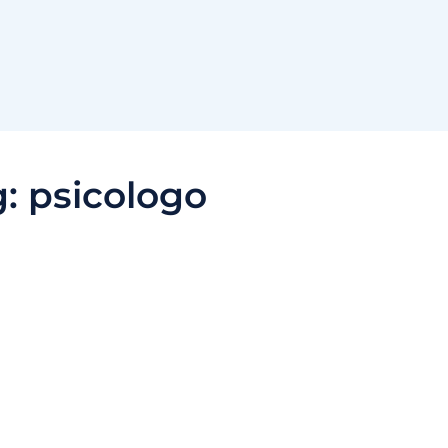
g:
psicologo