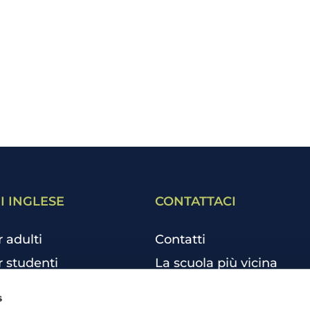
I INGLESE
CONTATTACI
r adulti
Contatti
r studenti
La scuola più vicina
r bambini e ragazzi
Tutte le scuole
s