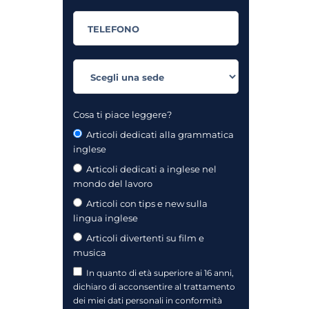
Cosa ti piace leggere?
Articoli dedicati alla grammatica
inglese
Articoli dedicati a inglese nel
mondo del lavoro
Articoli con tips e new sulla
lingua inglese
Articoli divertenti su film e
musica
In quanto di età superiore ai 16 anni,
dichiaro di acconsentire al trattamento
dei miei dati personali in conformità