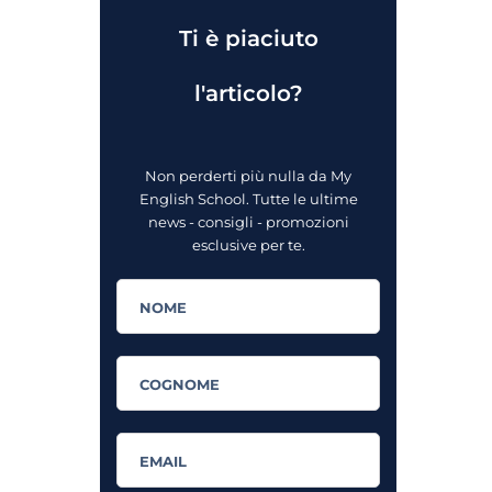
Ti è piaciuto
l'articolo?
Non perderti più nulla da My
English School. Tutte le ultime
news - consigli - promozioni
esclusive per te.