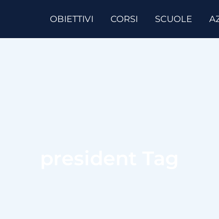
OBIETTIVI
CORSI
SCUOLE
A
president Tag