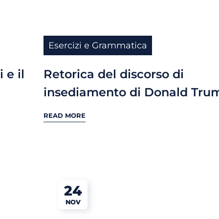
Esercizi e Grammatica
 e il
Retorica del discorso di
insediamento di Donald Tru
READ MORE
24
NOV