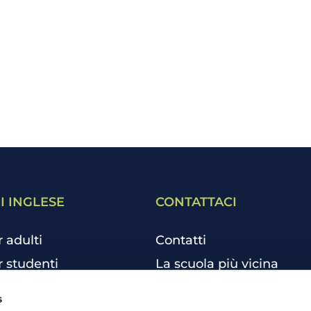
I INGLESE
CONTATTACI
r adulti
Contatti
r studenti
La scuola più vicina
r bambini e ragazzi
Tutte le scuole
s