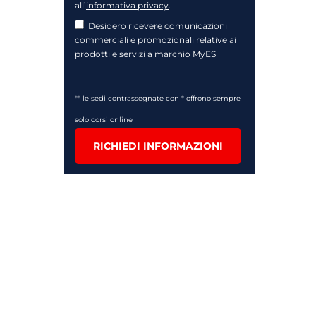
all’
informativa privacy
.
Desidero ricevere comunicazioni
commerciali e promozionali relative ai
prodotti e servizi a marchio MyES
** le sedi contrassegnate con * offrono sempre
solo corsi online
RICHIEDI INFORMAZIONI