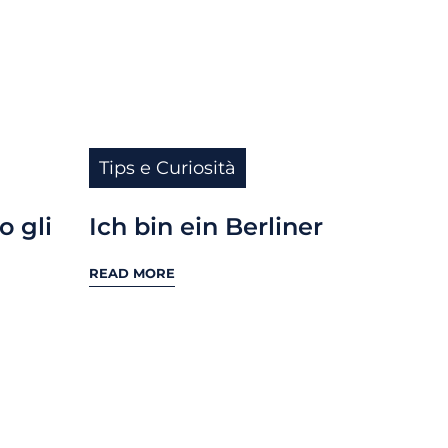
Tips e Curiosità
o gli
Ich bin ein Berliner
READ MORE