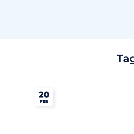
Ta
20
FEB