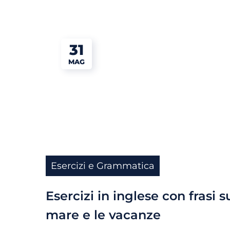
31
MAG
Esercizi e Grammatica
n
Esercizi in inglese con frasi s
mare e le vacanze