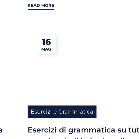
READ MORE
16
MAG
Esercizi e Grammatica
a
Esercizi di grammatica su tutt