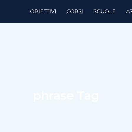
OBIETTIVI
CORSI
SCUOLE
A
phrase Tag