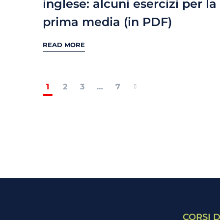
inglese: alcuni esercizi per la
prima media (in PDF)
READ MORE
1
2
3
…
7
CORSI D