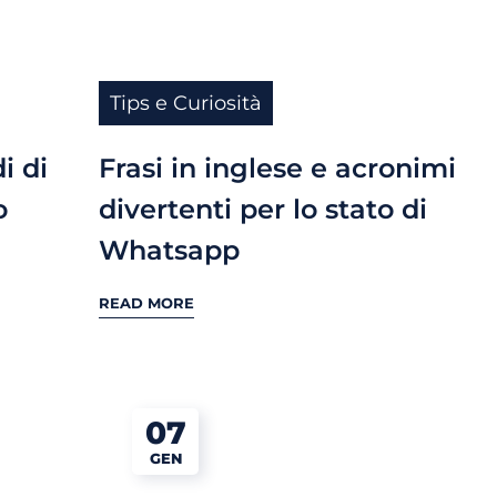
Tips e Curiosità
i di
Frasi in inglese e acronimi
o
divertenti per lo stato di
Whatsapp
READ MORE
07
GEN