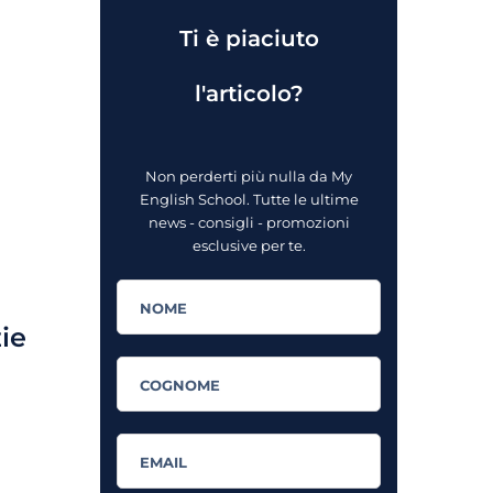
Ti è piaciuto
l'articolo?
Non perderti più nulla da My
English School. Tutte le ultime
news - consigli - promozioni
esclusive per te.
zie