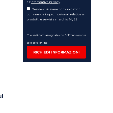
all’
informativa privacy
.
Desidero ricevere comunicazioni
commerciali e promozionali relative ai
prodotti e servizi a marchio MyES
** le sedi contrassegnate con * offrono sempre
solo corsi online
RICHIEDI INFORMAZIONI
ul