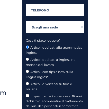
Cosa ti piace leggere?
Articoli dedicati alla grammatica
inglese
Articoli dedicati a inglese nel
mondo del lavoro
Articoli con tips e new sulla
lingua inglese
Articoli divertenti su film e
musica
ilm
In quanto di età superiore ai 16 anni,
dichiaro di acconsentire al trattamento
dei miei dati personali in conformità