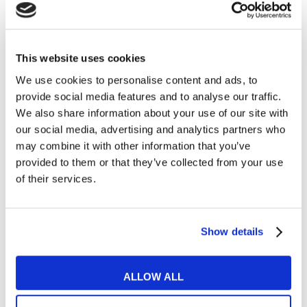
This website uses cookies
We use cookies to personalise content and ads, to
Cosa ti piace leggere?
provide social media features and to analyse our traffic.
Articoli dedicati alla grammatica inglese
We also share information about your use of our site with
Articoli dedicati a inglese nel mondo del lavoro
our social media, advertising and analytics partners who
may combine it with other information that you’ve
Articoli con tips e new sulla lingua inglese
provided to them or that they’ve collected from your use
Articoli divertenti su film e musica
of their services.
In quanto di età superiore ai 16 anni, dichiaro di acconsentire
al trattamento dei miei dati personali in conformità
all’
informativa privacy
.
Show details
Desidero ricevere comunicazioni commerciali e promozionali
relative ai prodotti e servizi a marchio MyES
ALLOW ALL
** le sedi contrassegnate con * offrono sempre solo corsi online