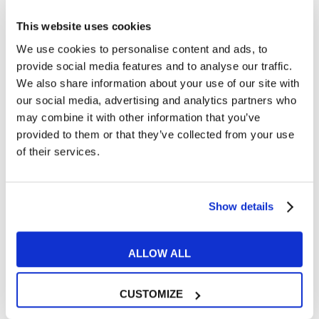
bombing?
This website uses cookies
I migliori 10 libri in inglese facili da leggere
We use cookies to personalise content and ads, to
provide social media features and to analyse our traffic.
We also share information about your use of our site with
our social media, advertising and analytics partners who
Categorie
may combine it with other information that you’ve
provided to them or that they’ve collected from your use
Esercizi e Grammatica
387
of their services.
Esperienze MyES
28
Show details
Film e Musica
219
ALLOW ALL
Lavoro
292
Senza categoria
6
CUSTOMIZE