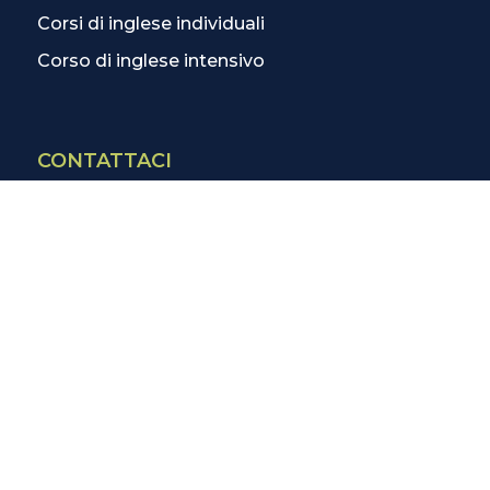
Corsi di inglese individuali
Corso di inglese intensivo
CONTATTACI
Contatti
La scuola più vicina
Tutte le scuole
Info corsi di inglese
SCOPRI DI PIÙ