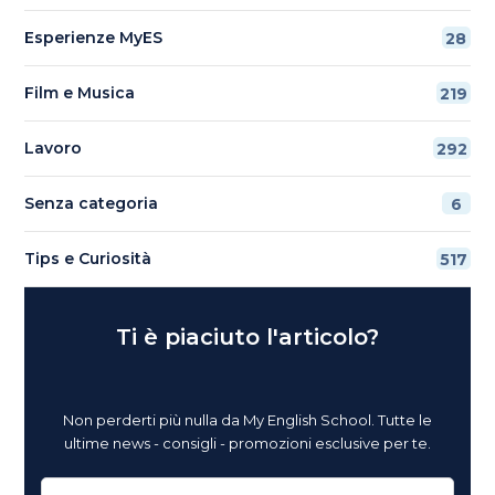
Esperienze MyES
28
Film e Musica
219
Lavoro
292
Senza categoria
6
Tips e Curiosità
517
Ti è piaciuto l'articolo?
Non perderti più nulla da My English School. Tutte le
ultime news - consigli - promozioni esclusive per te.