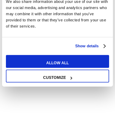
We also share information about your use of our site with
Articoli divertenti su film e musica
our social media, advertising and analytics partners who
In quanto di età superiore ai 16 anni, dichiaro di acconsentire
may combine it with other information that you’ve
al trattamento dei miei dati personali in conformità
provided to them or that they’ve collected from your use
all’
informativa privacy
.
of their services.
Desidero ricevere comunicazioni commerciali e promozionali
relative ai prodotti e servizi a marchio MyES
Show details
** le sedi contrassegnate con * offrono sempre solo corsi online
RICHIEDI INFORMAZIONI
ALLOW ALL
CUSTOMIZE