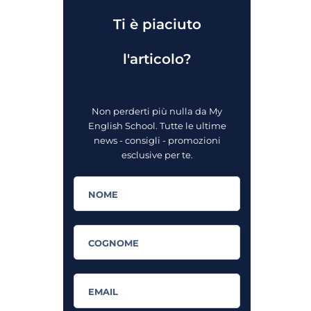
Ti è piaciuto
l'articolo?
Non perderti più nulla da My
English School. Tutte le ultime
news - consigli - promozioni
esclusive per te.