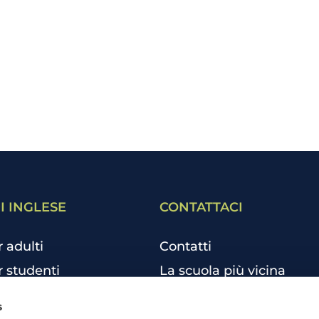
I INGLESE
CONTATTACI
r adulti
Contatti
r studenti
La scuola più vicina
r bambini e ragazzi
Tutte le scuole
s