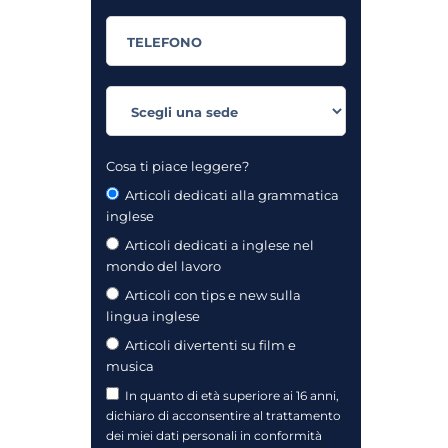
Cosa ti piace leggere?
Articoli dedicati alla grammatica
inglese
Articoli dedicati a inglese nel
mondo del lavoro
Articoli con tips e new sulla
lingua inglese
Articoli divertenti su film e
musica
In quanto di età superiore ai 16 anni,
dichiaro di acconsentire al trattamento
dei miei dati personali in conformità