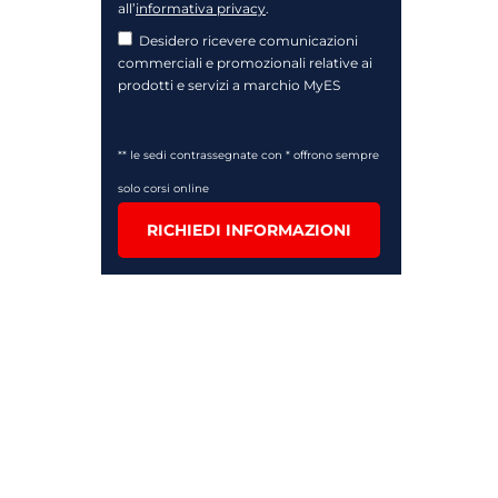
all’
informativa privacy
.
Desidero ricevere comunicazioni
commerciali e promozionali relative ai
prodotti e servizi a marchio MyES
** le sedi contrassegnate con * offrono sempre
solo corsi online
RICHIEDI INFORMAZIONI