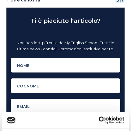
517
Ti è piaciuto l'articolo?
Non perderti più nulla da My English School. Tutte le
ultime news - consigli - promozioni esclusive per te.