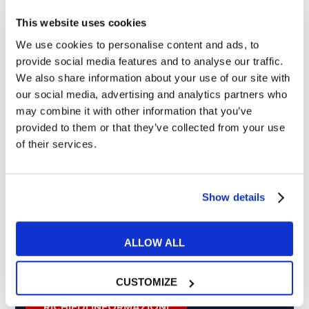
This website uses cookies
We use cookies to personalise content and ads, to
provide social media features and to analyse our traffic.
Cosa ti piace leggere?
We also share information about your use of our site with
our social media, advertising and analytics partners who
Articoli dedicati alla grammatica inglese
may combine it with other information that you’ve
Articoli dedicati a inglese nel mondo del lavoro
provided to them or that they’ve collected from your use
Articoli con tips e new sulla lingua inglese
of their services.
Articoli divertenti su film e musica
In quanto di età superiore ai 16 anni, dichiaro di acconsentire
al trattamento dei miei dati personali in conformità
Show details
all’
informativa privacy
.
Desidero ricevere comunicazioni commerciali e promozionali
relative ai prodotti e servizi a marchio MyES
ALLOW ALL
CUSTOMIZE
** le sedi contrassegnate con * offrono sempre solo corsi online
RICHIEDI INFORMAZIONI