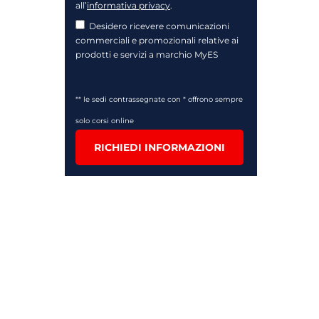
all’
informativa privacy
.
Desidero ricevere comunicazioni
commerciali e promozionali relative ai
prodotti e servizi a marchio MyES
** le sedi contrassegnate con * offrono sempre
solo corsi online
RICHIEDI INFORMAZIONI