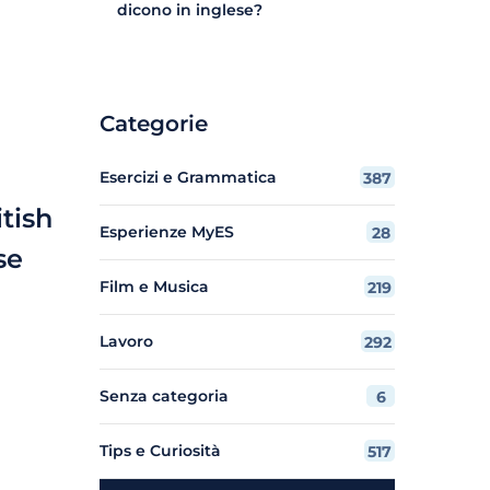
dicono in inglese?
Categorie
Esercizi e Grammatica
387
itish
Esperienze MyES
28
se
Film e Musica
219
Lavoro
292
Senza categoria
6
Tips e Curiosità
517