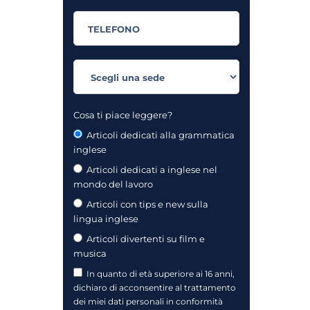
Cosa ti piace leggere?
Articoli dedicati alla grammatica
inglese
Articoli dedicati a inglese nel
mondo del lavoro
Articoli con tips e new sulla
lingua inglese
Articoli divertenti su film e
musica
In quanto di età superiore ai 16 anni,
dichiaro di acconsentire al trattamento
dei miei dati personali in conformità