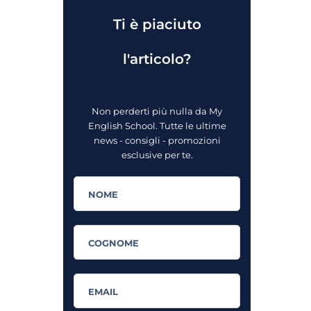
Ti è piaciuto
l'articolo?
Non perderti più nulla da My
English School. Tutte le ultime
news - consigli - promozioni
esclusive per te.