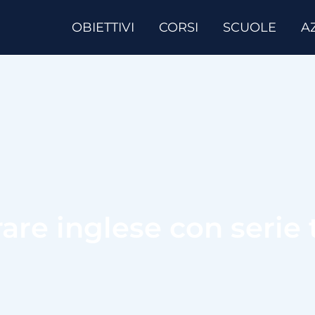
OBIETTIVI
CORSI
SCUOLE
A
are inglese con serie 