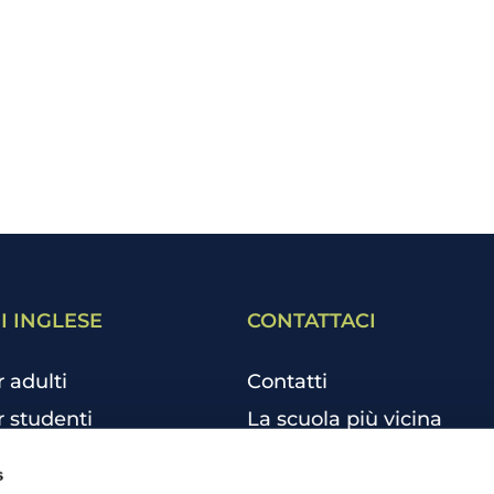
I INGLESE
CONTATTACI
r adulti
Contatti
r studenti
La scuola più vicina
r bambini e ragazzi
Tutte le scuole
s