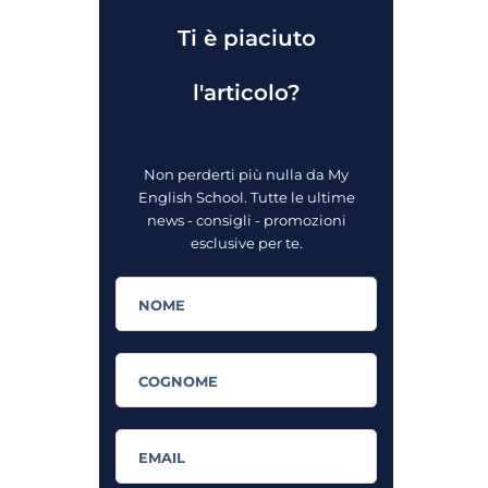
Ti è piaciuto
l'articolo?
Non perderti più nulla da My
English School. Tutte le ultime
news - consigli - promozioni
esclusive per te.