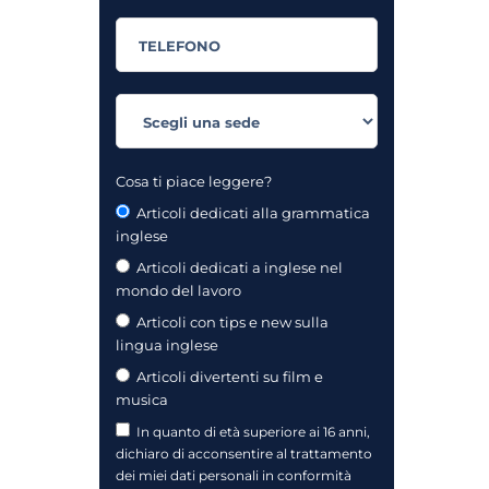
Cosa ti piace leggere?
Articoli dedicati alla grammatica
inglese
Articoli dedicati a inglese nel
mondo del lavoro
Articoli con tips e new sulla
lingua inglese
Articoli divertenti su film e
musica
In quanto di età superiore ai 16 anni,
dichiaro di acconsentire al trattamento
dei miei dati personali in conformità