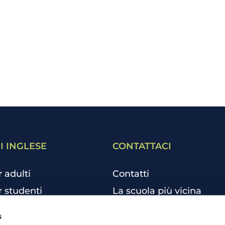
I INGLESE
CONTATTACI
r adulti
Contatti
r studenti
La scuola più vicina
r bambini e ragazzi
Tutte le scuole
s