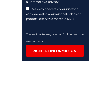
all’
informativa privacy
.
Desidero ricevere comunicazioni
commerciali e promozionali relative ai
prodotti e servizi a marchio MyES
** le sedi contrassegnate con * offrono sempre
solo corsi online
RICHIEDI INFORMAZIONI