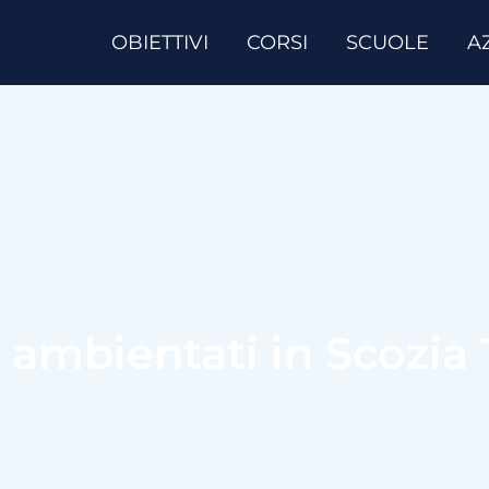
OBIETTIVI
CORSI
SCUOLE
A
 ambientati in Scozia