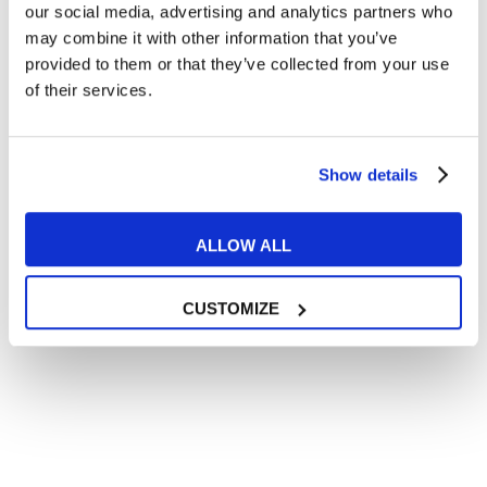
In quanto di età superiore ai 16 anni, dichiaro di acconsentire
our social media, advertising and analytics partners who
al trattamento dei miei dati personali in conformità
may combine it with other information that you’ve
all’
informativa privacy
.
provided to them or that they’ve collected from your use
Desidero ricevere comunicazioni commerciali e promozionali
of their services.
relative ai prodotti e servizi a marchio MyES
** le sedi contrassegnate con * offrono sempre solo corsi online
Show details
RICHIEDI INFORMAZIONI
ALLOW ALL
CUSTOMIZE