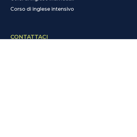
Corso di inglese intensivo
CONTATTACI
Contatti
La scuola più vicina
Tutte le scuole
Info corsi di inglese
SCOPRI DI PIÙ
Magazine