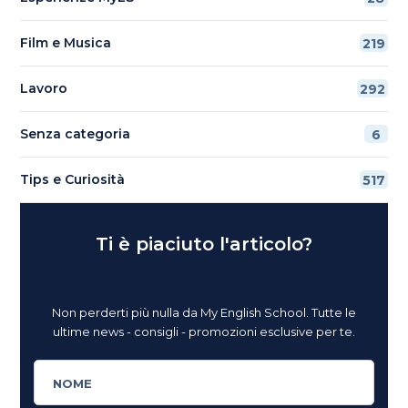
Film e Musica
219
Lavoro
292
Senza categoria
6
Tips e Curiosità
517
Ti è piaciuto l'articolo?
Non perderti più nulla da My English School. Tutte le
ultime news - consigli - promozioni esclusive per te.