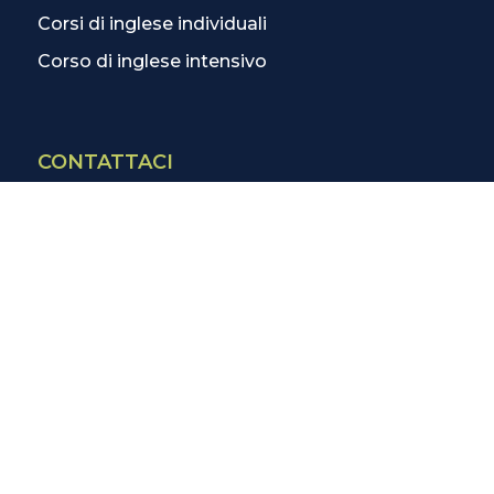
Corsi di inglese individuali
Corso di inglese intensivo
CONTATTACI
Contatti
La scuola più vicina
Tutte le scuole
Info corsi di inglese
SCOPRI DI PIÙ