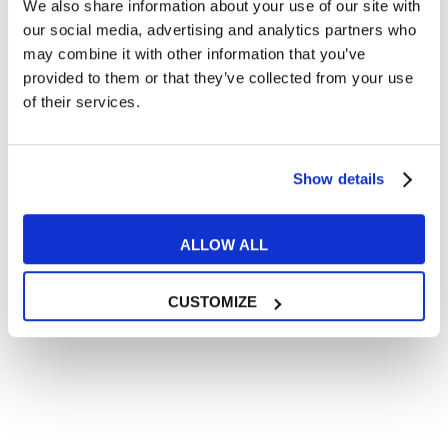
We also share information about your use of our site with
Articoli divertenti su film e musica
our social media, advertising and analytics partners who
In quanto di età superiore ai 16 anni, dichiaro di acconsentire
may combine it with other information that you’ve
al trattamento dei miei dati personali in conformità
provided to them or that they’ve collected from your use
all’
informativa privacy
.
of their services.
Desidero ricevere comunicazioni commerciali e promozionali
relative ai prodotti e servizi a marchio MyES
Show details
** le sedi contrassegnate con * offrono sempre solo corsi online
RICHIEDI INFORMAZIONI
ALLOW ALL
CUSTOMIZE