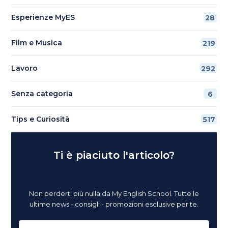
Esperienze MyES
28
Film e Musica
219
Lavoro
292
Senza categoria
6
Tips e Curiosità
517
Ti è piaciuto l'articolo?
Non perderti più nulla da My English School. Tutte le
ultime news - consigli - promozioni esclusive per te.