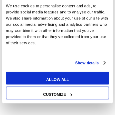
We use cookies to personalise content and ads, to
Cosa ti piace leggere?
provide social media features and to analyse our traffic.
Articoli dedicati alla grammatica inglese
We also share information about your use of our site with
Articoli dedicati a inglese nel mondo del lavoro
our social media, advertising and analytics partners who
Articoli con tips e new sulla lingua inglese
may combine it with other information that you’ve
provided to them or that they’ve collected from your use
Articoli divertenti su film e musica
of their services.
In quanto di età superiore ai 16 anni, dichiaro di acconsentire
al trattamento dei miei dati personali in conformità
all’
informativa privacy
.
Desidero ricevere comunicazioni commerciali e promozionali
Show details
relative ai prodotti e servizi a marchio MyES
ALLOW ALL
** le sedi contrassegnate con * offrono sempre solo corsi online
RICHIEDI INFORMAZIONI
CUSTOMIZE