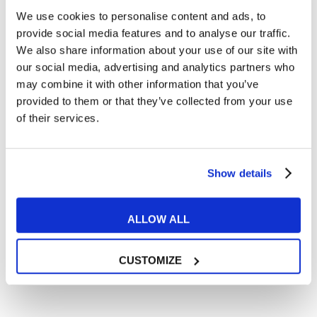
We use cookies to personalise content and ads, to
Cosa ti piace leggere?
provide social media features and to analyse our traffic.
Articoli dedicati alla grammatica inglese
We also share information about your use of our site with
Articoli dedicati a inglese nel mondo del lavoro
our social media, advertising and analytics partners who
Articoli con tips e new sulla lingua inglese
may combine it with other information that you’ve
provided to them or that they’ve collected from your use
Articoli divertenti su film e musica
of their services.
In quanto di età superiore ai 16 anni, dichiaro di acconsentire
al trattamento dei miei dati personali in conformità
all’
informativa privacy
.
Desidero ricevere comunicazioni commerciali e promozionali
Show details
relative ai prodotti e servizi a marchio MyES
ALLOW ALL
** le sedi contrassegnate con * offrono sempre solo corsi online
RICHIEDI INFORMAZIONI
CUSTOMIZE