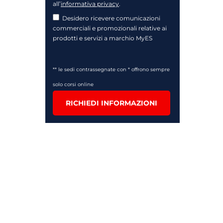
all’
informativa privacy
.
Desidero ricevere comunicazioni
commerciali e promozionali relative ai
prodotti e servizi a marchio MyES
** le sedi contrassegnate con * offrono sempre
solo corsi online
RICHIEDI INFORMAZIONI