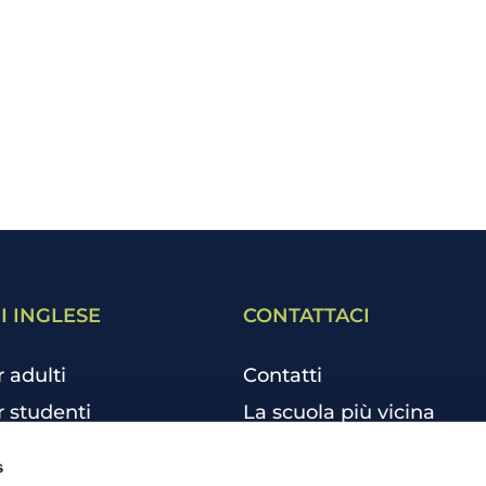
I INGLESE
CONTATTACI
r adulti
Contatti
r studenti
La scuola più vicina
r bambini e ragazzi
Tutte le scuole
s