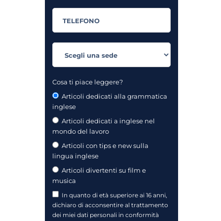
Cosa ti piace leggere?
Articoli dedicati alla grammatica
inglese
Articoli dedicati a inglese nel
mondo del lavoro
Articoli con tips e new sulla
lingua inglese
Articoli divertenti su film e
musica
In quanto di età superiore ai 16 anni,
dichiaro di acconsentire al trattamento
dei miei dati personali in conformità