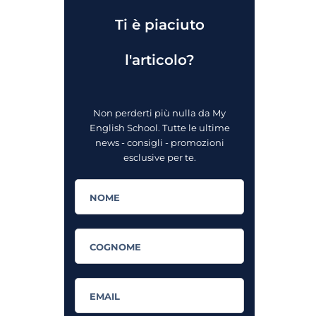
Ti è piaciuto
l'articolo?
Non perderti più nulla da My
English School. Tutte le ultime
news - consigli - promozioni
esclusive per te.