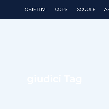
OBIETTIVI
CORSI
SCUOLE
A
giudici Tag