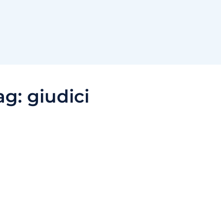
ag:
giudici