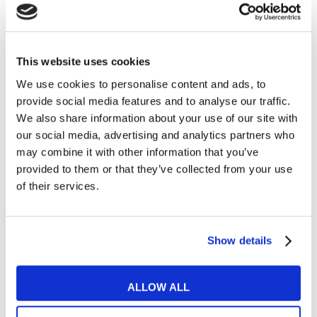
This website uses cookies
Cosa ti piace leggere?
We use cookies to personalise content and ads, to
Articoli dedicati alla grammatica inglese
provide social media features and to analyse our traffic.
Articoli dedicati a inglese nel mondo del lavoro
We also share information about your use of our site with
Articoli con tips e new sulla lingua inglese
our social media, advertising and analytics partners who
Articoli divertenti su film e musica
may combine it with other information that you’ve
In quanto di età superiore ai 16 anni, dichiaro di acconsentire
provided to them or that they’ve collected from your use
al trattamento dei miei dati personali in conformità
of their services.
all’
informativa privacy
.
Desidero ricevere comunicazioni commerciali e promozionali
relative ai prodotti e servizi a marchio MyES
Show details
** le sedi contrassegnate con * offrono sempre solo corsi online
ALLOW ALL
RICHIEDI INFORMAZIONI