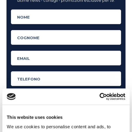
ultime news - consigli - promozioni esclusive per te.
Cosa ti piace leggere?
This website uses cookies
Articoli dedicati alla grammatica inglese
We use cookies to personalise content and ads, to