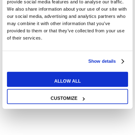
Articoli dedicati a inglese nel mondo del lavoro
provide social media features and to analyse our traffic.
We also share information about your use of our site with
Articoli con tips e new sulla lingua inglese
our social media, advertising and analytics partners who
Articoli divertenti su film e musica
may combine it with other information that you’ve
In quanto di età superiore ai 16 anni, dichiaro di acconsentire
provided to them or that they’ve collected from your use
al trattamento dei miei dati personali in conformità
of their services.
all’
informativa privacy
.
Desidero ricevere comunicazioni commerciali e promozionali
relative ai prodotti e servizi a marchio MyES
Show details
** le sedi contrassegnate con * offrono sempre solo corsi online
ALLOW ALL
RICHIEDI INFORMAZIONI
CUSTOMIZE