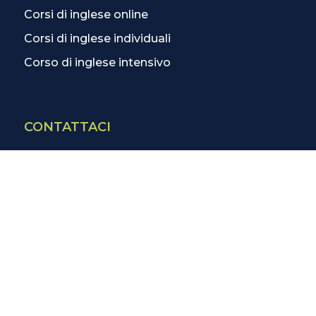
Corsi di inglese online
Corsi di inglese individuali
Corso di inglese intensivo
CONTATTACI
Contatti
La scuola più vicina
Tutte le scuole
Info corsi di inglese
SCOPRI DI PIÙ