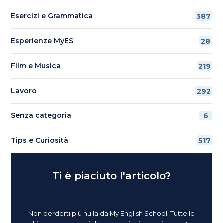
Esercizi e Grammatica
387
Esperienze MyES
28
Film e Musica
219
Lavoro
292
Senza categoria
6
Tips e Curiosità
517
Ti è piaciuto l'articolo?
Non perderti più nulla da My English School. Tutte le