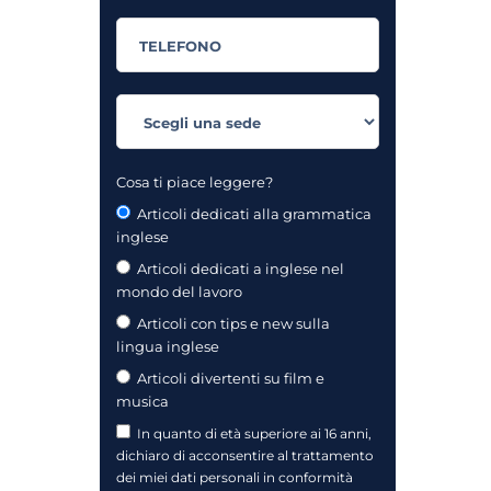
Cosa ti piace leggere?
Articoli dedicati alla grammatica
inglese
Articoli dedicati a inglese nel
mondo del lavoro
Articoli con tips e new sulla
lingua inglese
Articoli divertenti su film e
musica
In quanto di età superiore ai 16 anni,
dichiaro di acconsentire al trattamento
dei miei dati personali in conformità