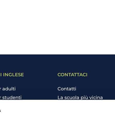
I INGLESE
CONTATTACI
r adulti
Contatti
r studenti
La scuola più vicina
r bambini e ragazzi
Tutte le scuole
s