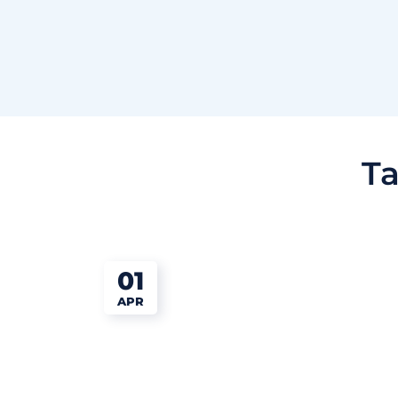
T
01
APR