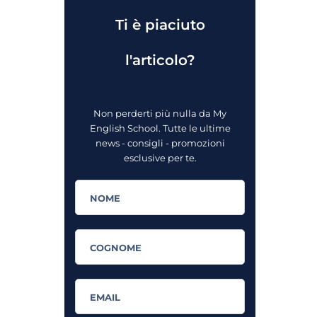
Ti è piaciuto
l'articolo?
Non perderti più nulla da My
English School. Tutte le ultime
news - consigli - promozioni
esclusive per te.