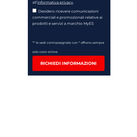
all’
informativa privacy
.
Desidero ricevere comunicazioni
commerciali e promozionali relative ai
prodotti e servizi a marchio MyES
** le sedi contrassegnate con * offrono sempre
solo corsi online
RICHIEDI INFORMAZIONI