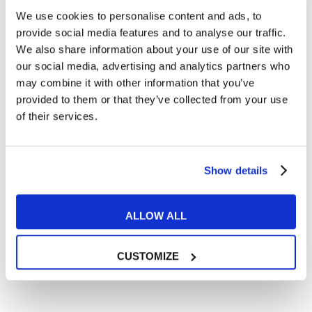
We use cookies to personalise content and ads, to
Cosa ti piace leggere?
provide social media features and to analyse our traffic.
Articoli dedicati alla grammatica inglese
We also share information about your use of our site with
Articoli dedicati a inglese nel mondo del lavoro
our social media, advertising and analytics partners who
Articoli con tips e new sulla lingua inglese
may combine it with other information that you’ve
provided to them or that they’ve collected from your use
Articoli divertenti su film e musica
of their services.
In quanto di età superiore ai 16 anni, dichiaro di acconsentire
al trattamento dei miei dati personali in conformità
all’
informativa privacy
.
Desidero ricevere comunicazioni commerciali e promozionali
Show details
relative ai prodotti e servizi a marchio MyES
ALLOW ALL
** le sedi contrassegnate con * offrono sempre solo corsi online
RICHIEDI INFORMAZIONI
CUSTOMIZE