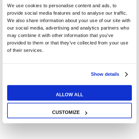
Cosa ti piace leggere?
We use cookies to personalise content and ads, to
provide social media features and to analyse our traffic.
Articoli dedicati alla grammatica inglese
We also share information about your use of our site with
Articoli dedicati a inglese nel mondo del lavoro
our social media, advertising and analytics partners who
Articoli con tips e new sulla lingua inglese
may combine it with other information that you’ve
Articoli divertenti su film e musica
provided to them or that they’ve collected from your use
of their services.
In quanto di età superiore ai 16 anni, dichiaro di acconsentire
al trattamento dei miei dati personali in conformità
all’
informativa privacy
.
Desidero ricevere comunicazioni commerciali e promozionali
Show details
relative ai prodotti e servizi a marchio MyES
ALLOW ALL
** le sedi contrassegnate con * offrono sempre solo corsi online
RICHIEDI INFORMAZIONI
CUSTOMIZE