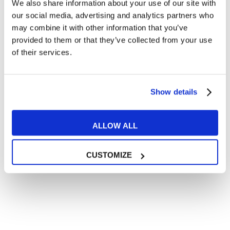
We also share information about your use of our site with
Articoli divertenti su film e musica
our social media, advertising and analytics partners who
In quanto di età superiore ai 16 anni, dichiaro di acconsentire
may combine it with other information that you’ve
al trattamento dei miei dati personali in conformità
provided to them or that they’ve collected from your use
all’
informativa privacy
.
of their services.
Desidero ricevere comunicazioni commerciali e promozionali
relative ai prodotti e servizi a marchio MyES
Show details
** le sedi contrassegnate con * offrono sempre solo corsi online
RICHIEDI INFORMAZIONI
ALLOW ALL
CUSTOMIZE