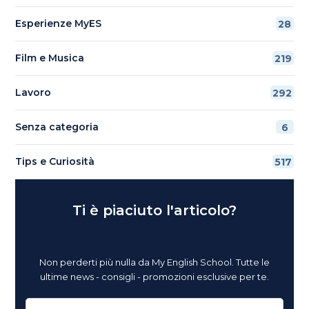
Esperienze MyES
28
Film e Musica
219
Lavoro
292
Senza categoria
6
Tips e Curiosità
517
Ti è piaciuto l'articolo?
Non perderti più nulla da My English School. Tutte le
ultime news - consigli - promozioni esclusive per te.