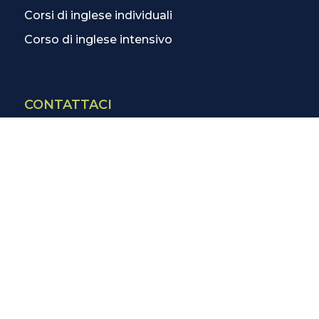
Corsi di inglese individuali
Corso di inglese intensivo
CONTATTACI
Contatti
La scuola più vicina
Tutte le scuole
Info corsi di inglese
SCOPRI DI PIÙ