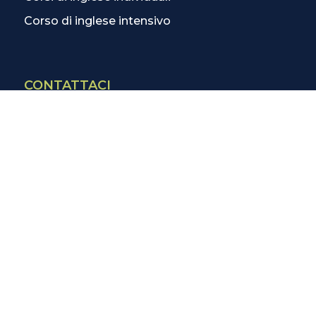
Corso di inglese intensivo
CONTATTACI
Contatti
La scuola più vicina
Tutte le scuole
Info corsi di inglese
SCOPRI DI PIÙ
Magazine