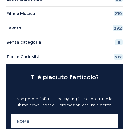
Film e Musica
219
Lavoro
292
Senza categoria
6
Tips e Curiosità
517
Ti è piaciuto l'articolo?
Non perderti più nulla da My English School. Tutte le
ultime news - consigli - promozioni esclusive per te.