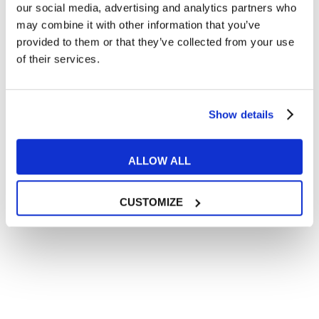
In quanto di età superiore ai 16 anni, dichiaro di acconsentire
our social media, advertising and analytics partners who
al trattamento dei miei dati personali in conformità
may combine it with other information that you’ve
all’
informativa privacy
.
provided to them or that they’ve collected from your use
Desidero ricevere comunicazioni commerciali e promozionali
of their services.
relative ai prodotti e servizi a marchio MyES
** le sedi contrassegnate con * offrono sempre solo corsi online
Show details
RICHIEDI INFORMAZIONI
ALLOW ALL
CUSTOMIZE