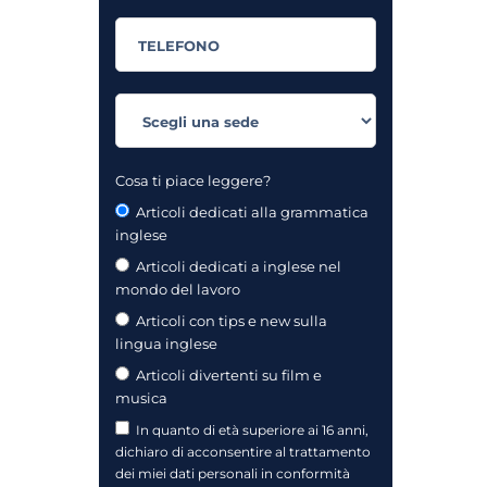
Cosa ti piace leggere?
Articoli dedicati alla grammatica
inglese
Articoli dedicati a inglese nel
mondo del lavoro
Articoli con tips e new sulla
lingua inglese
Articoli divertenti su film e
musica
In quanto di età superiore ai 16 anni,
dichiaro di acconsentire al trattamento
dei miei dati personali in conformità