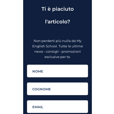
Ti è piaciuto
l'articolo?
Non perderti più nulla da My
English School. Tutte le ultime
news - consigli - promozioni
esclusive per te.