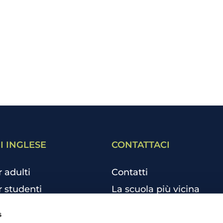
I INGLESE
CONTATTACI
r adulti
Contatti
r studenti
La scuola più vicina
r bambini e ragazzi
Tutte le scuole
s