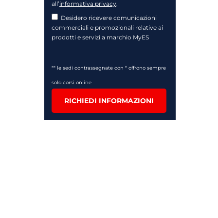
all’
informativa privacy
.
Desidero ricevere comunicazioni
commerciali e promozionali relative ai
prodotti e servizi a marchio MyES
** le sedi contrassegnate con * offrono sempre
solo corsi online
RICHIEDI INFORMAZIONI