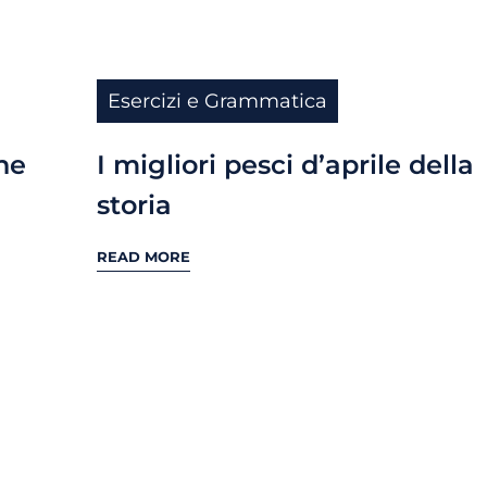
Esercizi e Grammatica
he
I migliori pesci d’aprile della
storia
READ MORE