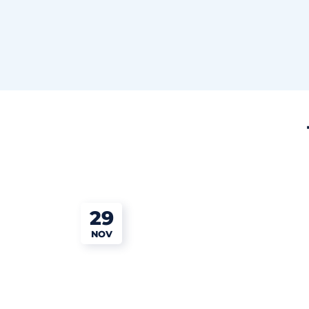
29
NOV