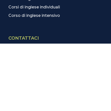
Corsi di inglese individuali
Corso di inglese intensivo
CONTATTACI
Contatti
La scuola più vicina
Tutte le scuole
Info corsi di inglese
SCOPRI DI PIÙ