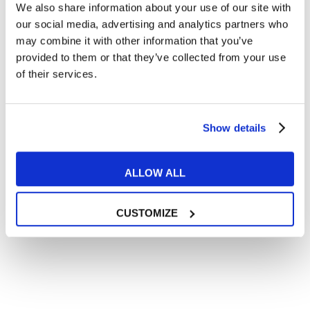
We also share information about your use of our site with
Articoli divertenti su film e musica
our social media, advertising and analytics partners who
In quanto di età superiore ai 16 anni, dichiaro di acconsentire
may combine it with other information that you’ve
al trattamento dei miei dati personali in conformità
provided to them or that they’ve collected from your use
all’
informativa privacy
.
of their services.
Desidero ricevere comunicazioni commerciali e promozionali
relative ai prodotti e servizi a marchio MyES
Show details
** le sedi contrassegnate con * offrono sempre solo corsi online
RICHIEDI INFORMAZIONI
ALLOW ALL
CUSTOMIZE