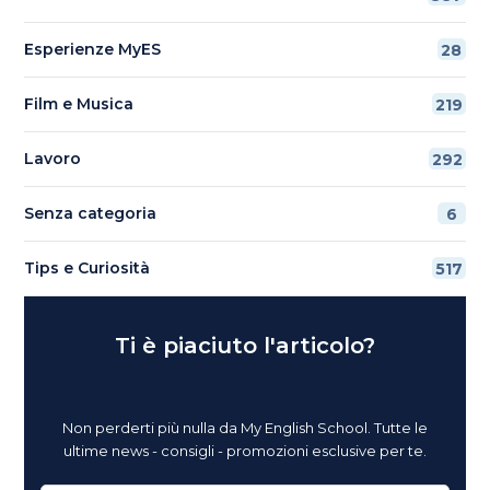
Esperienze MyES
28
Film e Musica
219
Lavoro
292
Senza categoria
6
Tips e Curiosità
517
Ti è piaciuto l'articolo?
Non perderti più nulla da My English School. Tutte le
ultime news - consigli - promozioni esclusive per te.