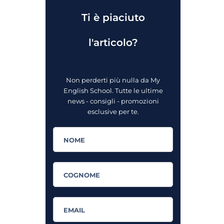
Ti è piaciuto
l'articolo?
Non perderti più nulla da My
English School. Tutte le ultime
news - consigli - promozioni
esclusive per te.