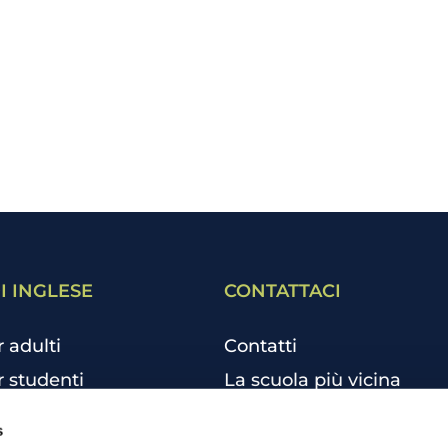
I INGLESE
CONTATTACI
r adulti
Contatti
r studenti
La scuola più vicina
r bambini e ragazzi
Tutte le scuole
s