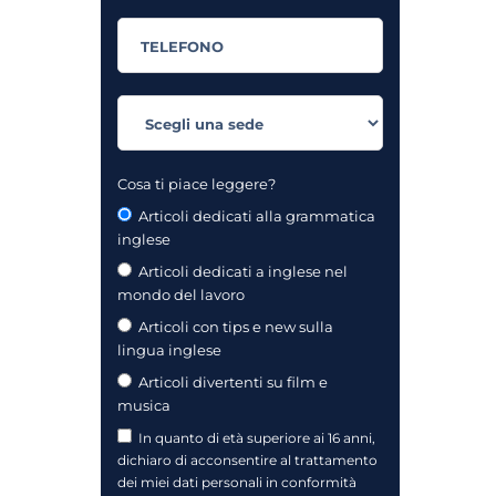
Cosa ti piace leggere?
Articoli dedicati alla grammatica
inglese
Articoli dedicati a inglese nel
mondo del lavoro
Articoli con tips e new sulla
lingua inglese
Articoli divertenti su film e
musica
In quanto di età superiore ai 16 anni,
dichiaro di acconsentire al trattamento
dei miei dati personali in conformità