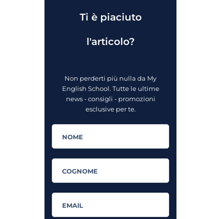
Ti è piaciuto
l'articolo?
Non perderti più nulla da My
English School. Tutte le ultime
news - consigli - promozioni
esclusive per te.