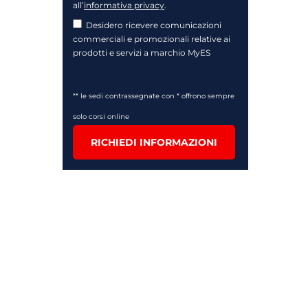
all’
informativa privacy
.
Desidero ricevere comunicazioni
commerciali e promozionali relative ai
prodotti e servizi a marchio MyES
** le sedi contrassegnate con * offrono sempre
solo corsi online
RICHIEDI INFORMAZIONI