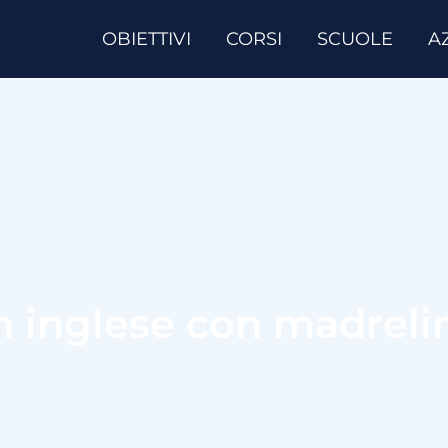
OBIETTIVI
CORSI
SCUOLE
A
in inglese con madrel