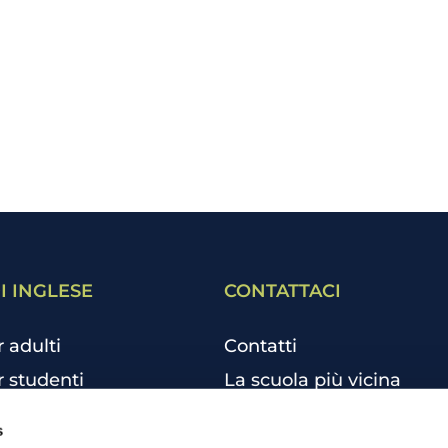
I INGLESE
CONTATTACI
r adulti
Contatti
r studenti
La scuola più vicina
r bambini e ragazzi
Tutte le scuole
s