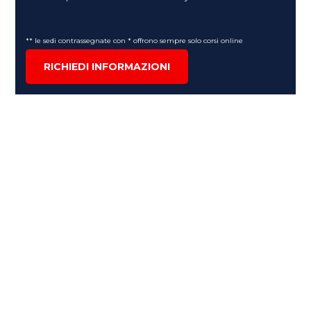
** le sedi contrassegnate con * offrono sempre solo corsi online
RICHIEDI INFORMAZIONI