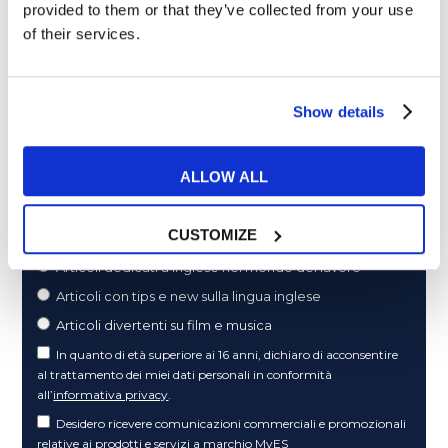
provided to them or that they’ve collected from your use
of their services.
Show details
ALLOW ALL
Cosa ti piace leggere?
CUSTOMIZE
Articoli dedicati alla grammatica inglese
Articoli dedicati a inglese nel mondo del lavoro
Articoli con tips e new sulla lingua inglese
Articoli divertenti su film e musica
In quanto di età superiore ai 16 anni, dichiaro di acconsentire
al trattamento dei miei dati personali in conformità
all’
informativa privacy
.
Desidero ricevere comunicazioni commerciali e promozionali
relative ai prodotti e servizi a marchio MyES