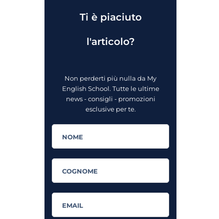
Ti è piaciuto
l'articolo?
Non perderti più nulla da My
English School. Tutte le ultime
news - consigli - promozioni
esclusive per te.