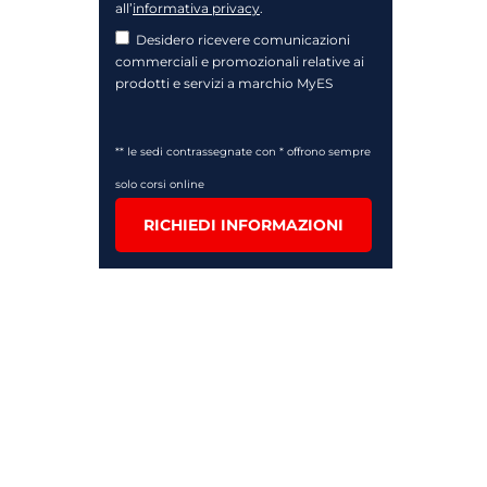
all’
informativa privacy
.
Desidero ricevere comunicazioni
commerciali e promozionali relative ai
prodotti e servizi a marchio MyES
** le sedi contrassegnate con * offrono sempre
solo corsi online
RICHIEDI INFORMAZIONI