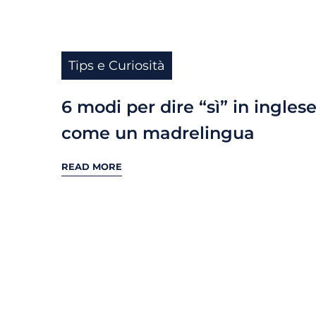
Tips e Curiosità
6 modi per dire “sì” in ingles
come un madrelingua
READ MORE