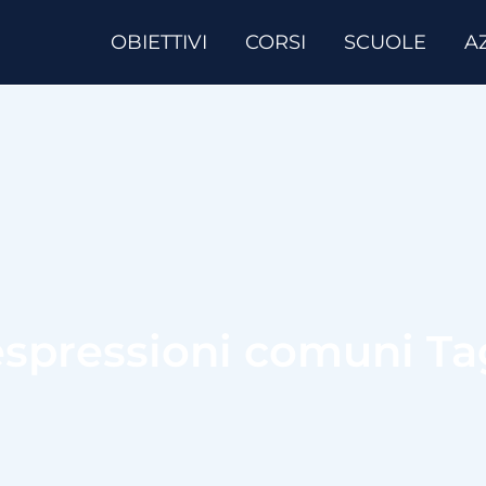
OBIETTIVI
CORSI
SCUOLE
A
espressioni comuni Ta