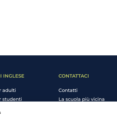
I INGLESE
CONTATTACI
r adulti
Contatti
r studenti
La scuola più vicina
r bambini e ragazzi
Tutte le scuole
s