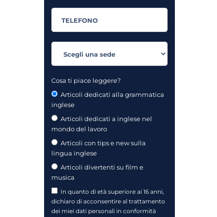
Cosa ti piace leggere?
Articoli dedicati alla grammatica
inglese
Articoli dedicati a inglese nel
mondo del lavoro
Articoli con tips e new sulla
lingua inglese
Articoli divertenti su film e
musica
In quanto di età superiore ai 16 anni,
dichiaro di acconsentire al trattamento
dei miei dati personali in conformità