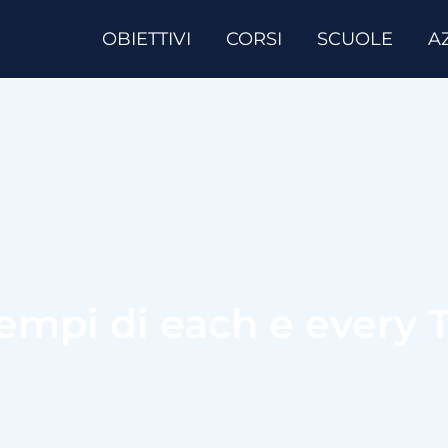
OBIETTIVI
CORSI
SCUOLE
A
empi di each e every 