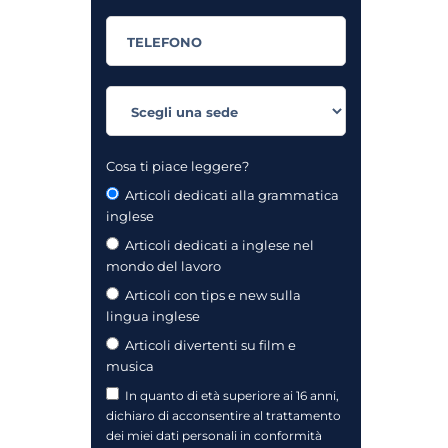
Cosa ti piace leggere?
Articoli dedicati alla grammatica
inglese
Articoli dedicati a inglese nel
mondo del lavoro
Articoli con tips e new sulla
lingua inglese
Articoli divertenti su film e
musica
In quanto di età superiore ai 16 anni,
dichiaro di acconsentire al trattamento
dei miei dati personali in conformità