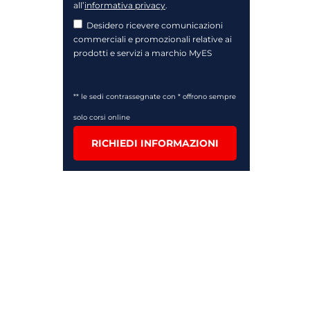
all’
informativa privacy
.
Desidero ricevere comunicazioni
commerciali e promozionali relative ai
prodotti e servizi a marchio MyES
** le sedi contrassegnate con * offrono sempre
solo corsi online
RICHIEDI INFORMAZIONI