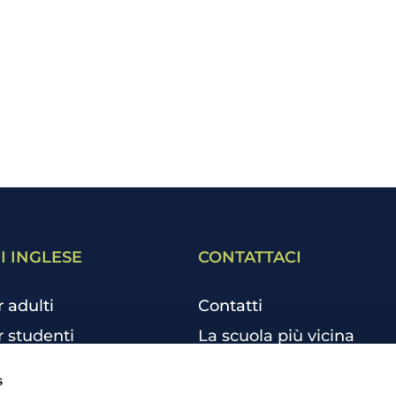
I INGLESE
CONTATTACI
r adulti
Contatti
r studenti
La scuola più vicina
r bambini e ragazzi
Tutte le scuole
s