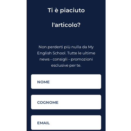
Ti è piaciuto
l'articolo?
Non perderti più nulla da My
English School. Tutte le ultime
news - consigli - promozioni
esclusive per te.