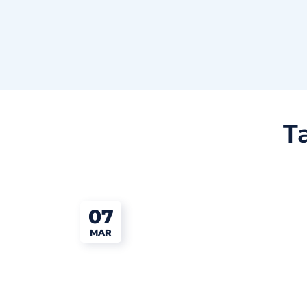
T
07
MAR