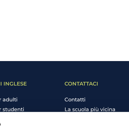
I INGLESE
CONTATTACI
r adulti
Contatti
r studenti
La scuola più vicina
r bambini e ragazzi
Tutte le scuole
s