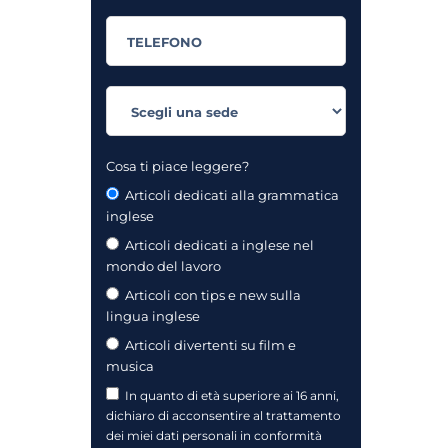
Cosa ti piace leggere?
Articoli dedicati alla grammatica
inglese
Articoli dedicati a inglese nel
mondo del lavoro
Articoli con tips e new sulla
lingua inglese
Articoli divertenti su film e
musica
In quanto di età superiore ai 16 anni,
dichiaro di acconsentire al trattamento
dei miei dati personali in conformità