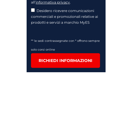
all’
informativa privacy
.
Desidero ricevere comunicazioni
commerciali e promozionali relative ai
prodotti e servizi a marchio MyES
** le sedi contrassegnate con * offrono sempre
solo corsi online
RICHIEDI INFORMAZIONI