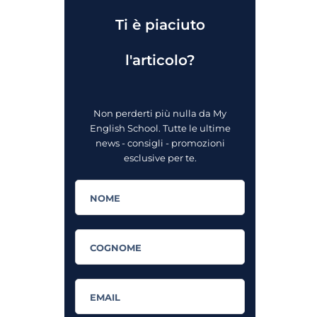
Ti è piaciuto
l'articolo?
Non perderti più nulla da My
English School. Tutte le ultime
news - consigli - promozioni
esclusive per te.