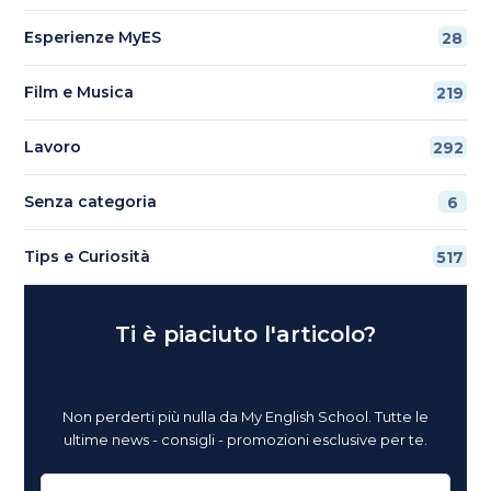
Esperienze MyES
28
Film e Musica
219
Lavoro
292
Senza categoria
6
Tips e Curiosità
517
Ti è piaciuto l'articolo?
Non perderti più nulla da My English School. Tutte le
ultime news - consigli - promozioni esclusive per te.