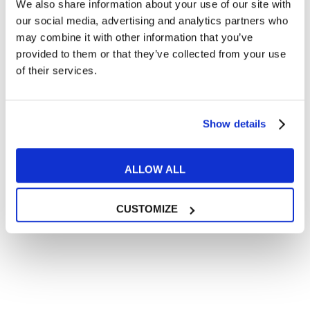
We also share information about your use of our site with
Articoli divertenti su film e musica
our social media, advertising and analytics partners who
In quanto di età superiore ai 16 anni, dichiaro di acconsentire
may combine it with other information that you’ve
al trattamento dei miei dati personali in conformità
provided to them or that they’ve collected from your use
all’
informativa privacy
.
of their services.
Desidero ricevere comunicazioni commerciali e promozionali
relative ai prodotti e servizi a marchio MyES
Show details
** le sedi contrassegnate con * offrono sempre solo corsi online
RICHIEDI INFORMAZIONI
ALLOW ALL
CUSTOMIZE