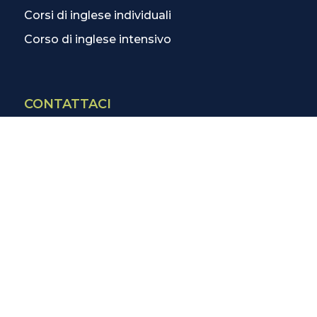
Corsi di inglese individuali
Corso di inglese intensivo
CONTATTACI
Contatti
La scuola più vicina
Tutte le scuole
Info corsi di inglese
SCOPRI DI PIÙ