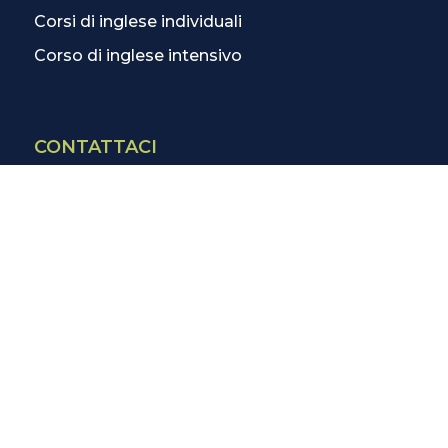
Corsi di inglese individuali
Corso di inglese intensivo
CONTATTACI
Contatti
La scuola più vicina
Tutte le scuole
Info corsi di inglese
SCOPRI DI PIÙ