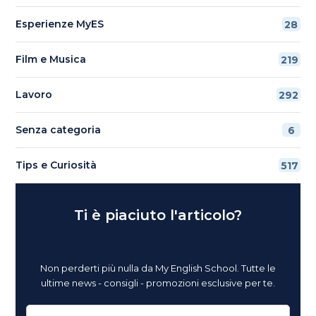
Esperienze MyES
28
Film e Musica
219
Lavoro
292
Senza categoria
6
Tips e Curiosità
517
Ti è piaciuto l'articolo?
Non perderti più nulla da My English School. Tutte le
ultime news - consigli - promozioni esclusive per te.