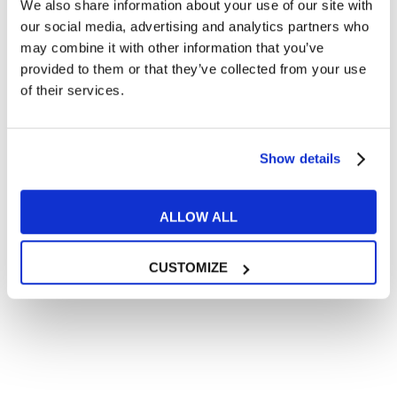
We also share information about your use of our site with
Articoli divertenti su film e musica
our social media, advertising and analytics partners who
In quanto di età superiore ai 16 anni, dichiaro di acconsentire
may combine it with other information that you’ve
al trattamento dei miei dati personali in conformità
provided to them or that they’ve collected from your use
all’
informativa privacy
.
of their services.
Desidero ricevere comunicazioni commerciali e promozionali
relative ai prodotti e servizi a marchio MyES
Show details
** le sedi contrassegnate con * offrono sempre solo corsi online
RICHIEDI INFORMAZIONI
ALLOW ALL
CUSTOMIZE