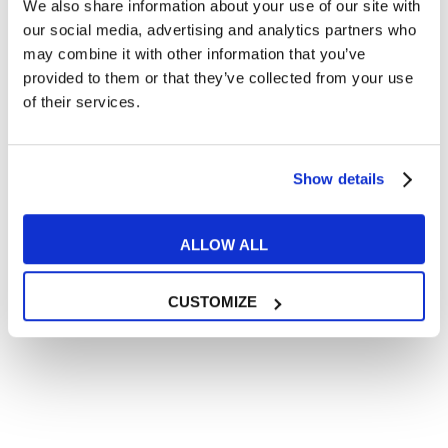
We also share information about your use of our site with
Articoli divertenti su film e musica
our social media, advertising and analytics partners who
In quanto di età superiore ai 16 anni, dichiaro di acconsentire
may combine it with other information that you’ve
al trattamento dei miei dati personali in conformità
provided to them or that they’ve collected from your use
all’
informativa privacy
.
of their services.
Desidero ricevere comunicazioni commerciali e promozionali
relative ai prodotti e servizi a marchio MyES
Show details
** le sedi contrassegnate con * offrono sempre solo corsi online
RICHIEDI INFORMAZIONI
ALLOW ALL
CUSTOMIZE