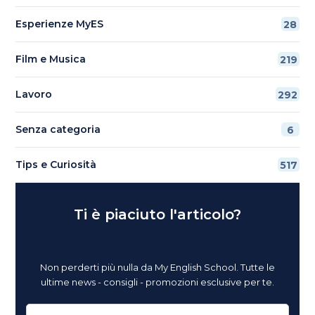
Esperienze MyES
28
Film e Musica
219
Lavoro
292
Senza categoria
6
Tips e Curiosità
517
Ti è piaciuto l'articolo?
Non perderti più nulla da My English School. Tutte le
ultime news - consigli - promozioni esclusive per te.