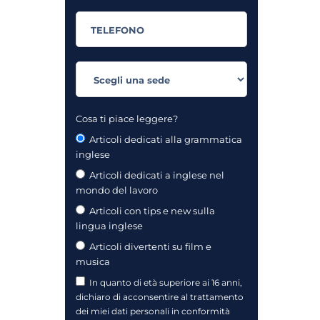
Cosa ti piace leggere?
Articoli dedicati alla grammatica
inglese
Articoli dedicati a inglese nel
mondo del lavoro
Articoli con tips e new sulla
lingua inglese
Articoli divertenti su film e
musica
In quanto di età superiore ai 16 anni,
dichiaro di acconsentire al trattamento
dei miei dati personali in conformità