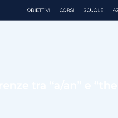
OBIETTIVI
CORSI
SCUOLE
A
renze tra “a/an” e “th