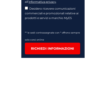
all’
informativa privacy
.
Desidero ricevere comunicazioni
commerciali e promozionali relative ai
prodotti e servizi a marchio MyES
** le sedi contrassegnate con * offrono sempre
solo corsi online
RICHIEDI INFORMAZIONI