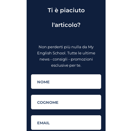
Ti è piaciuto
l'articolo?
Non perderti più nulla da My
English School. Tutte le ultime
news - consigli - promozioni
esclusive per te.