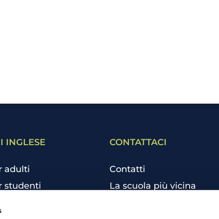
I INGLESE
CONTATTACI
r adulti
Contatti
r studenti
La scuola più vicina
r bambini e ragazzi
Tutte le scuole
s