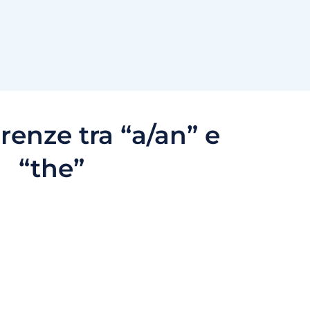
erenze tra “a/an” e
“the”