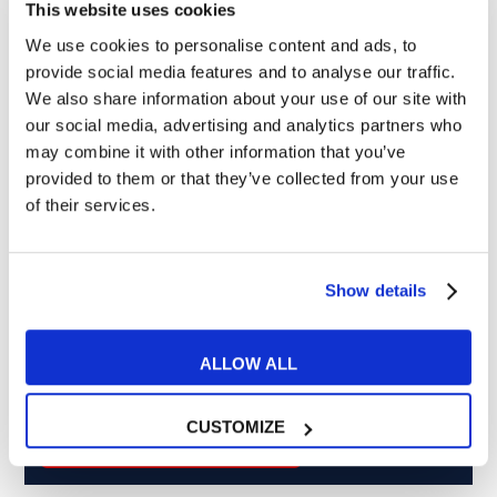
This website uses cookies
We use cookies to personalise content and ads, to
Cosa ti piace leggere?
provide social media features and to analyse our traffic.
We also share information about your use of our site with
Articoli dedicati alla grammatica inglese
our social media, advertising and analytics partners who
Articoli dedicati a inglese nel mondo del lavoro
may combine it with other information that you’ve
Articoli con tips e new sulla lingua inglese
provided to them or that they’ve collected from your use
Articoli divertenti su film e musica
of their services.
In quanto di età superiore ai 16 anni, dichiaro di acconsentire
al trattamento dei miei dati personali in conformità
all’
informativa privacy
.
Show details
Desidero ricevere comunicazioni commerciali e promozionali
relative ai prodotti e servizi a marchio MyES
ALLOW ALL
** le sedi contrassegnate con * offrono sempre solo corsi online
CUSTOMIZE
RICHIEDI INFORMAZIONI