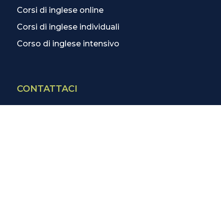
Corsi di inglese online
Corsi di inglese individuali
Corso di inglese intensivo
CONTATTACI
Contatti
La scuola più vicina
Tutte le scuole
Info corsi di inglese
SCOPRI DI PIÙ