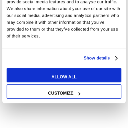
Articoli dedicati a inglese nel mondo del lavoro
provide social media features and to analyse our traffic.
We also share information about your use of our site with
Articoli con tips e new sulla lingua inglese
our social media, advertising and analytics partners who
Articoli divertenti su film e musica
may combine it with other information that you’ve
In quanto di età superiore ai 16 anni, dichiaro di acconsentire
provided to them or that they’ve collected from your use
al trattamento dei miei dati personali in conformità
of their services.
all’
informativa privacy
.
Desidero ricevere comunicazioni commerciali e promozionali
relative ai prodotti e servizi a marchio MyES
Show details
** le sedi contrassegnate con * offrono sempre solo corsi online
ALLOW ALL
RICHIEDI INFORMAZIONI
CUSTOMIZE