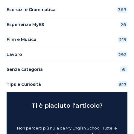
Esercizi e Grammatica
387
Esperienze MyES
28
Film e Musica
219
Lavoro
292
Senza categoria
6
Tips e Curiosità
517
Ti è piaciuto l'articolo?
Non perderti più nulla da My English School. Tutte le