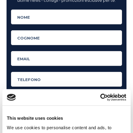
ultime news - consigli - promozioni esclusive per te.
Cosa ti piace leggere?
This website uses cookies
Articoli dedicati alla grammatica inglese
We use cookies to personalise content and ads, to