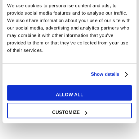
Cosa ti piace leggere?
We use cookies to personalise content and ads, to
provide social media features and to analyse our traffic.
Articoli dedicati alla grammatica inglese
We also share information about your use of our site with
Articoli dedicati a inglese nel mondo del lavoro
our social media, advertising and analytics partners who
Articoli con tips e new sulla lingua inglese
may combine it with other information that you’ve
Articoli divertenti su film e musica
provided to them or that they’ve collected from your use
of their services.
In quanto di età superiore ai 16 anni, dichiaro di acconsentire
al trattamento dei miei dati personali in conformità
all’
informativa privacy
.
Desidero ricevere comunicazioni commerciali e promozionali
Show details
relative ai prodotti e servizi a marchio MyES
ALLOW ALL
** le sedi contrassegnate con * offrono sempre solo corsi online
RICHIEDI INFORMAZIONI
CUSTOMIZE