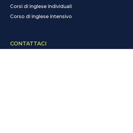
Corsi di inglese individuali
Corso di inglese intensivo
CONTATTACI
Contatti
La scuola più vicina
Tutte le scuole
Info corsi di inglese
SCOPRI DI PIÙ