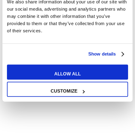
We also share information about your use of our site with
Articoli divertenti su film e musica
our social media, advertising and analytics partners who
In quanto di età superiore ai 16 anni, dichiaro di acconsentire
may combine it with other information that you’ve
al trattamento dei miei dati personali in conformità
provided to them or that they’ve collected from your use
all’
informativa privacy
.
of their services.
Desidero ricevere comunicazioni commerciali e promozionali
relative ai prodotti e servizi a marchio MyES
Show details
** le sedi contrassegnate con * offrono sempre solo corsi online
RICHIEDI INFORMAZIONI
ALLOW ALL
CUSTOMIZE