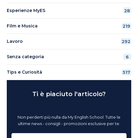
Esperienze MyES
28
Film e Musica
219
Lavoro
292
Senza categoria
6
Tips e Curiosità
517
Ti è piaciuto l'articolo?
Non perderti più nulla da My English School. Tutte le
ultime news - consigli - promozioni esclusive per te.