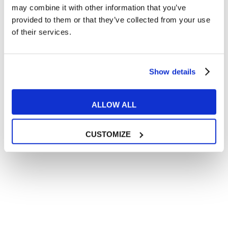
all’
informativa privacy
.
may combine it with other information that you’ve
Desidero ricevere comunicazioni commerciali e promozionali
provided to them or that they’ve collected from your use
relative ai prodotti e servizi a marchio MyES
of their services.
** le sedi contrassegnate con * offrono sempre solo corsi online
Show details
RICHIEDI INFORMAZIONI
ALLOW ALL
CUSTOMIZE