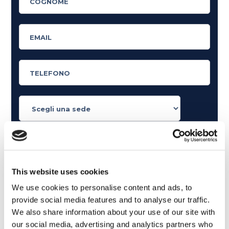
Cosa ti piace leggere?
Articoli dedicati alla grammatica inglese
Articoli dedicati a inglese nel mondo del lavoro
This website uses cookies
Articoli con tips e new sulla lingua inglese
We use cookies to personalise content and ads, to
Articoli divertenti su film e musica
provide social media features and to analyse our traffic.
In quanto di età superiore ai 16 anni, dichiaro di acconsentire
We also share information about your use of our site with
al trattamento dei miei dati personali in conformità
our social media, advertising and analytics partners who