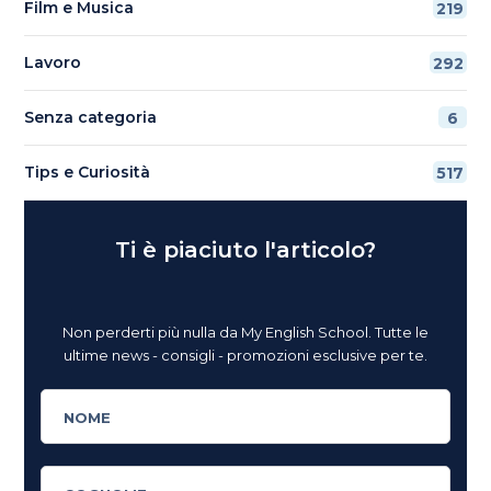
Film e Musica
219
Lavoro
292
Senza categoria
6
Tips e Curiosità
517
Ti è piaciuto l'articolo?
Non perderti più nulla da My English School. Tutte le
ultime news - consigli - promozioni esclusive per te.