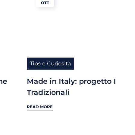
OTT
Tips e Curiosità
he
Made in Italy: progetto I
Tradizionali
READ MORE