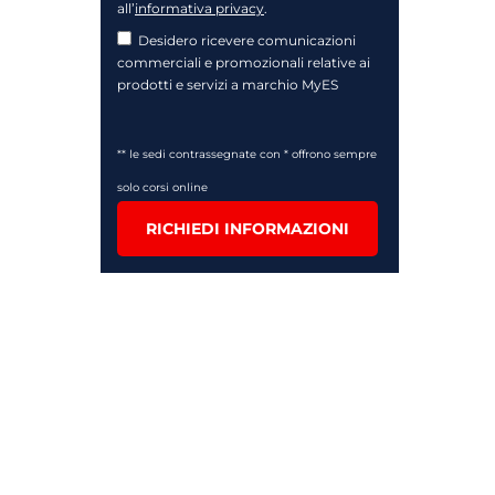
all’
informativa privacy
.
Desidero ricevere comunicazioni
commerciali e promozionali relative ai
prodotti e servizi a marchio MyES
** le sedi contrassegnate con * offrono sempre
solo corsi online
RICHIEDI INFORMAZIONI