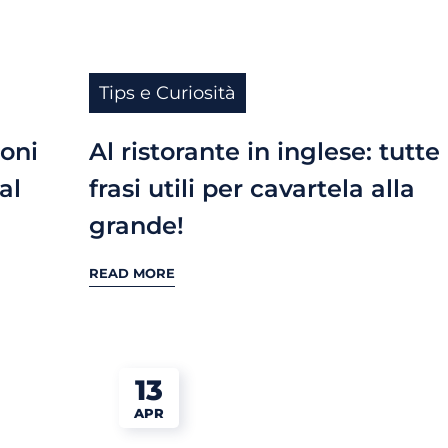
Tips e Curiosità
ioni
Al ristorante in inglese: tutte 
al
frasi utili per cavartela alla
grande!
READ MORE
13
APR