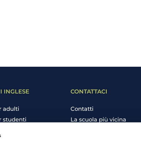
I INGLESE
CONTATTACI
r adulti
Contatti
r studenti
La scuola più vicina
r bambini e ragazzi
Tutte le scuole
s