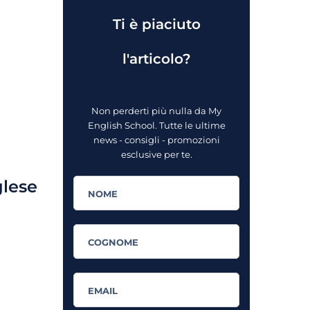
Ti è piaciuto
l'articolo?
Non perderti più nulla da My
English School. Tutte le ultime
news - consigli - promozioni
esclusive per te.
glese