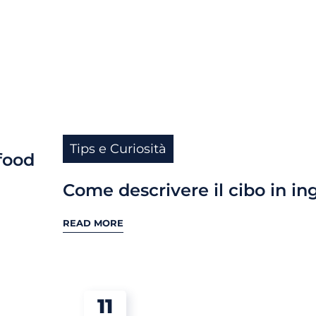
Tips e Curiosità
 food
Come descrivere il cibo in in
READ MORE
11