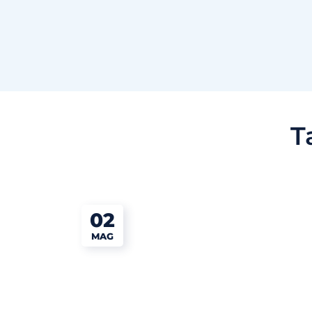
T
02
MAG