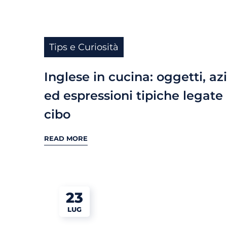
Tips e Curiosità
Inglese in cucina: oggetti, az
ed espressioni tipiche legate 
cibo
READ MORE
23
LUG