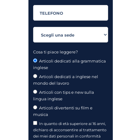
Cosa ti piace leggere?
Articoli dedicati alla grammatica
inglese
Articoli dedicati a inglese nel
mondo del lavoro
Articoli con tips e new sulla
lingua inglese
Articoli divertenti su film e
musica
In quanto di età superiore ai 16 anni,
dichiaro di acconsentire al trattamento
dei miei dati personali in conformità