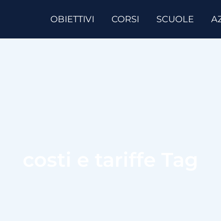
OBIETTIVI
CORSI
SCUOLE
A
costi e tariffe Tag