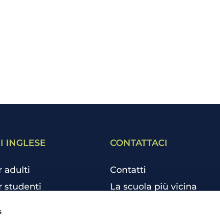
I INGLESE
CONTATTACI
r adulti
Contatti
r studenti
La scuola più vicina
r bambini e ragazzi
Tutte le scuole
s