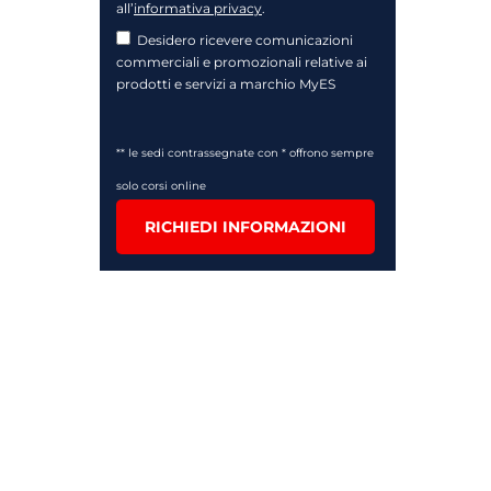
all’
informativa privacy
.
Desidero ricevere comunicazioni
commerciali e promozionali relative ai
prodotti e servizi a marchio MyES
** le sedi contrassegnate con * offrono sempre
solo corsi online
RICHIEDI INFORMAZIONI