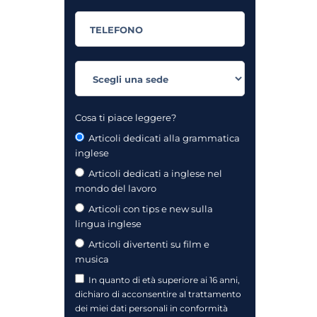
Cosa ti piace leggere?
Articoli dedicati alla grammatica
inglese
Articoli dedicati a inglese nel
mondo del lavoro
Articoli con tips e new sulla
lingua inglese
Articoli divertenti su film e
musica
In quanto di età superiore ai 16 anni,
dichiaro di acconsentire al trattamento
dei miei dati personali in conformità