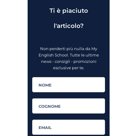
Ti è piaciuto
l'articolo?
Non perderti più nulla da My
English School. Tutte le ultime
news - consigli - promozioni
esclusive per te.