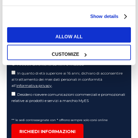
Show details
Cosa ti piace leggere?
ALLOW ALL
Articoli dedicati alla grammatica inglese
Articoli dedicati a inglese nel mondo del lavoro
CUSTOMIZE
Articoli con tips e new sulla lingua inglese
Articoli divertenti su film e musica
In quanto di età superiore ai 16 anni, dichiaro di acconsentire
al trattamento dei miei dati personali in conformità
all’
informativa privacy
.
Desidero ricevere comunicazioni commerciali e promozionali
relative ai prodotti e servizi a marchio MyES
** le sedi contrassegnate con * offrono sempre solo corsi online
RICHIEDI INFORMAZIONI