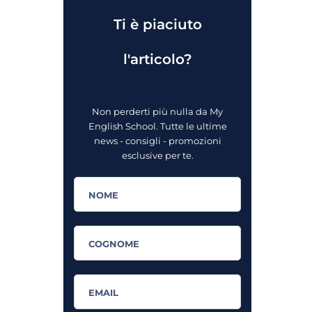
Ti è piaciuto
l'articolo?
Non perderti più nulla da My
English School. Tutte le ultime
news - consigli - promozioni
esclusive per te.