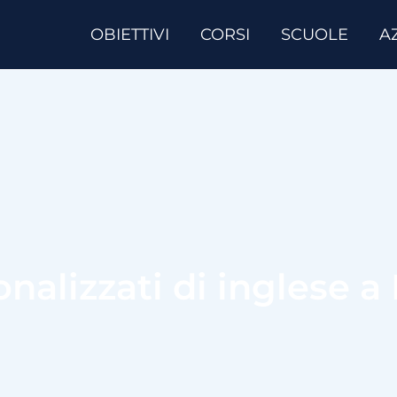
OBIETTIVI
CORSI
SCUOLE
A
onalizzati di inglese a