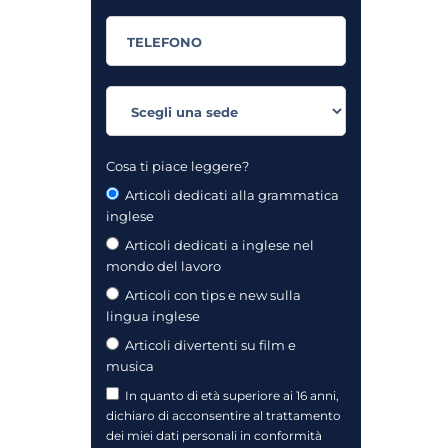
Cosa ti piace leggere?
Articoli dedicati alla grammatica
inglese
Articoli dedicati a inglese nel
mondo del lavoro
Articoli con tips e new sulla
lingua inglese
Articoli divertenti su film e
musica
In quanto di età superiore ai 16 anni,
dichiaro di acconsentire al trattamento
dei miei dati personali in conformità