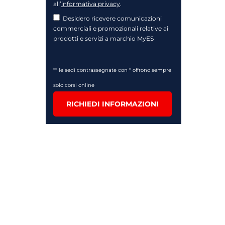
all’
informativa privacy
.
Desidero ricevere comunicazioni
commerciali e promozionali relative ai
prodotti e servizi a marchio MyES
** le sedi contrassegnate con * offrono sempre
solo corsi online
RICHIEDI INFORMAZIONI