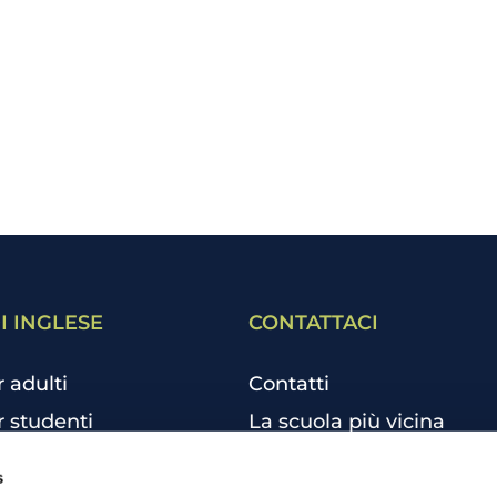
I INGLESE
CONTATTACI
r adulti
Contatti
r studenti
La scuola più vicina
r bambini e ragazzi
Tutte le scuole
s