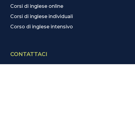
Corsi di inglese online
Corsi di inglese individuali
Corso di inglese intensivo
CONTATTACI
Contatti
La scuola più vicina
Tutte le scuole
Info corsi di inglese
SCOPRI DI PIÙ