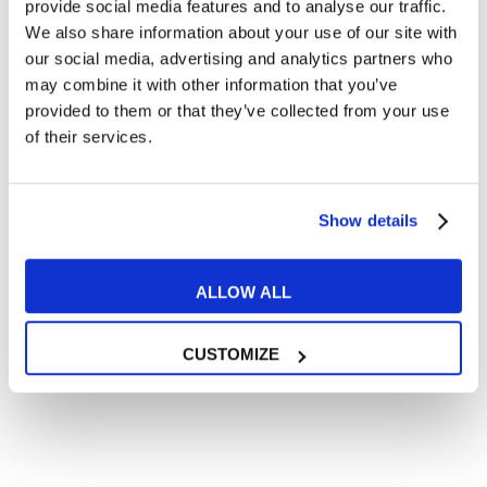
Articoli dedicati a inglese nel mondo del lavoro
provide social media features and to analyse our traffic.
We also share information about your use of our site with
Articoli con tips e new sulla lingua inglese
our social media, advertising and analytics partners who
Articoli divertenti su film e musica
may combine it with other information that you’ve
In quanto di età superiore ai 16 anni, dichiaro di acconsentire
provided to them or that they’ve collected from your use
al trattamento dei miei dati personali in conformità
of their services.
all’
informativa privacy
.
Desidero ricevere comunicazioni commerciali e promozionali
relative ai prodotti e servizi a marchio MyES
Show details
** le sedi contrassegnate con * offrono sempre solo corsi online
ALLOW ALL
RICHIEDI INFORMAZIONI
CUSTOMIZE