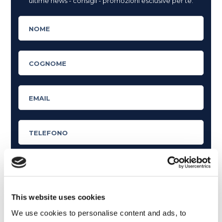
ultime news - consigli - promozioni esclusive per te.
Cosa ti piace leggere?
This website uses cookies
Articoli dedicati alla grammatica inglese
We use cookies to personalise content and ads, to