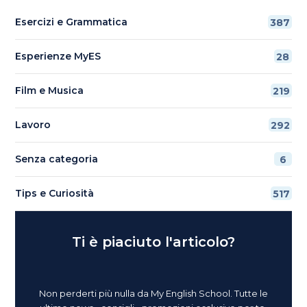
Esercizi e Grammatica
387
Esperienze MyES
28
Film e Musica
219
Lavoro
292
Senza categoria
6
Tips e Curiosità
517
Ti è piaciuto l'articolo?
Non perderti più nulla da My English School. Tutte le