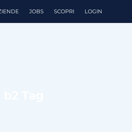
ZIENDE
JOBS
SCOPRI
LOGIN
 b2 Tag