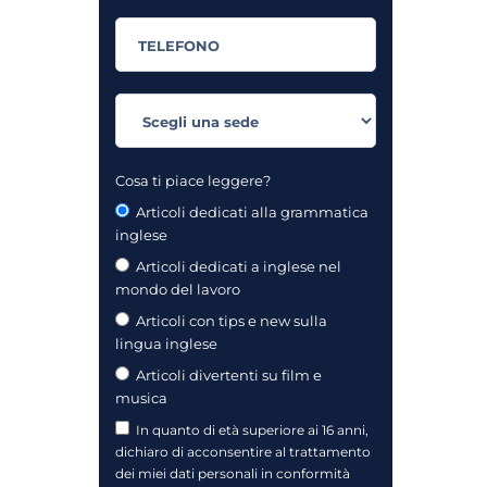
Cosa ti piace leggere?
Articoli dedicati alla grammatica
inglese
Articoli dedicati a inglese nel
mondo del lavoro
Articoli con tips e new sulla
lingua inglese
Articoli divertenti su film e
musica
In quanto di età superiore ai 16 anni,
dichiaro di acconsentire al trattamento
dei miei dati personali in conformità