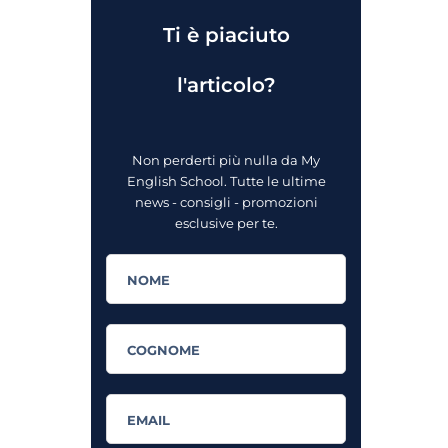
Ti è piaciuto
l'articolo?
Non perderti più nulla da My
English School. Tutte le ultime
news - consigli - promozioni
esclusive per te.