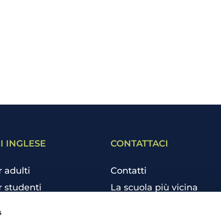
I INGLESE
CONTATTACI
r adulti
Contatti
r studenti
La scuola più vicina
r bambini e ragazzi
Tutte le scuole
s