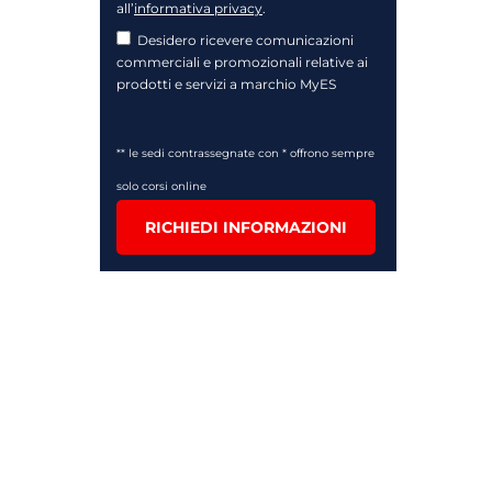
all’
informativa privacy
.
Desidero ricevere comunicazioni
commerciali e promozionali relative ai
prodotti e servizi a marchio MyES
** le sedi contrassegnate con * offrono sempre
solo corsi online
RICHIEDI INFORMAZIONI