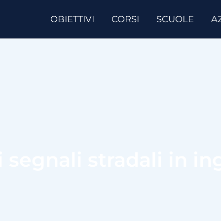
OBIETTIVI
CORSI
SCUOLE
A
segnali stradali in in