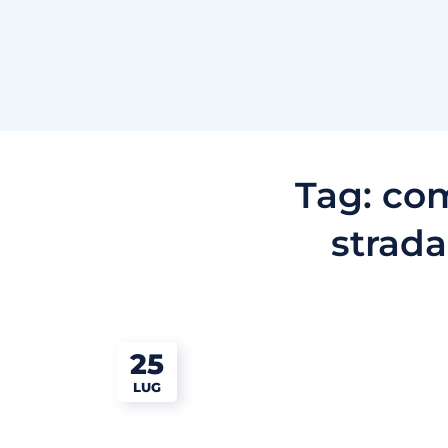
Tag:
com
stradal
25
LUG