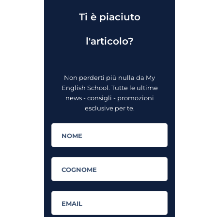
Ti è piaciuto
l'articolo?
Non perderti più nulla da My
English School. Tutte le ultime
news - consigli - promozioni
esclusive per te.