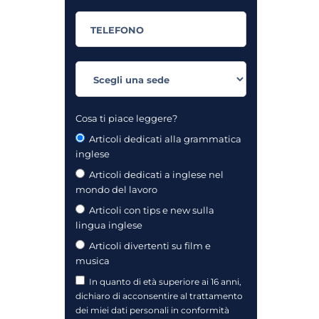
Cosa ti piace leggere?
Articoli dedicati alla grammatica
inglese
Articoli dedicati a inglese nel
mondo del lavoro
Articoli con tips e new sulla
lingua inglese
Articoli divertenti su film e
musica
In quanto di età superiore ai 16 anni,
dichiaro di acconsentire al trattamento
dei miei dati personali in conformità