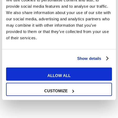
Articoli dedicati alla grammatica inglese
provide social media features and to analyse our traffic.
Articoli dedicati a inglese nel mondo del lavoro
We also share information about your use of our site with
Articoli con tips e new sulla lingua inglese
our social media, advertising and analytics partners who
may combine it with other information that you’ve
Articoli divertenti su film e musica
provided to them or that they’ve collected from your use
In quanto di età superiore ai 16 anni, dichiaro di acconsentire
of their services.
al trattamento dei miei dati personali in conformità
all’
informativa privacy
.
Desidero ricevere comunicazioni commerciali e promozionali
relative ai prodotti e servizi a marchio MyES
Show details
** le sedi contrassegnate con * offrono sempre solo corsi online
ALLOW ALL
RICHIEDI INFORMAZIONI
CUSTOMIZE