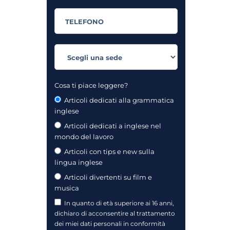
Cosa ti piace leggere?
Articoli dedicati alla grammatica
inglese
Articoli dedicati a inglese nel
mondo del lavoro
Articoli con tips e new sulla
lingua inglese
Articoli divertenti su film e
musica
In quanto di età superiore ai 16 anni,
dichiaro di acconsentire al trattamento
dei miei dati personali in conformità