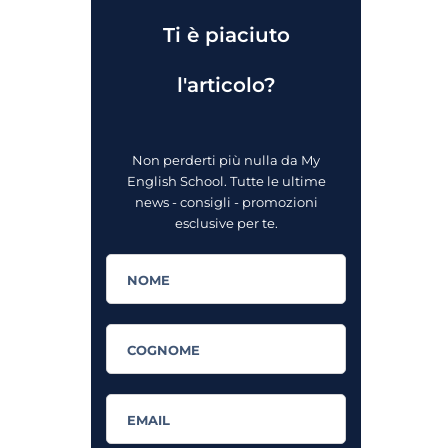
Ti è piaciuto
l'articolo?
Non perderti più nulla da My
English School. Tutte le ultime
news - consigli - promozioni
esclusive per te.