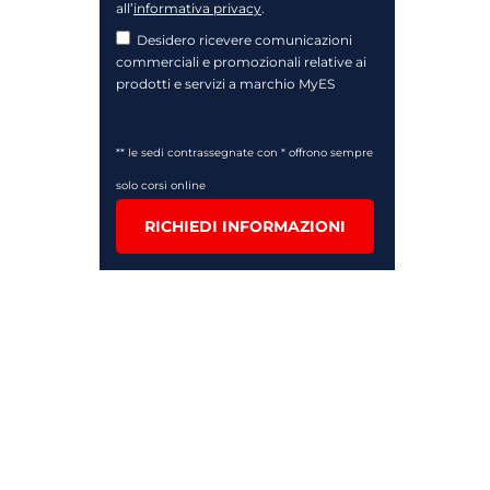
all’
informativa privacy
.
Desidero ricevere comunicazioni
commerciali e promozionali relative ai
prodotti e servizi a marchio MyES
** le sedi contrassegnate con * offrono sempre
solo corsi online
RICHIEDI INFORMAZIONI