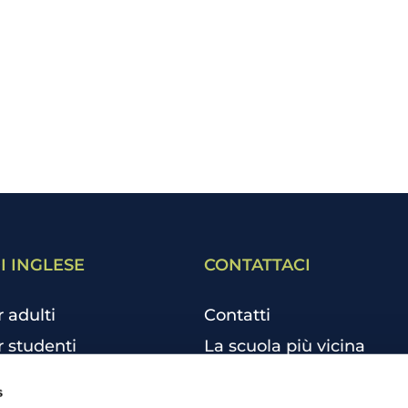
I INGLESE
CONTATTACI
r adulti
Contatti
r studenti
La scuola più vicina
r bambini e ragazzi
Tutte le scuole
s