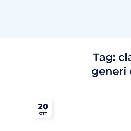
Tag:
cl
generi 
20
OTT