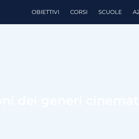
OBIETTIVI
CORSI
SCUOLE
A
ioni dei generi cinemat