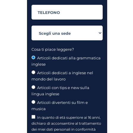
Cosa ti piace leggere?
Articoli dedicati alla grammatica
inglese
Articoli dedicati a inglese nel
mondo del lavoro
Articoli con tips e new sulla
lingua inglese
Articoli divertenti su film e
musica
In quanto di età superiore ai 16 anni,
dichiaro di acconsentire al trattamento
dei miei dati personali in conformità