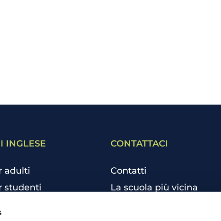
I INGLESE
CONTATTACI
r adulti
Contatti
r studenti
La scuola più vicina
r bambini e ragazzi
Tutte le scuole
s