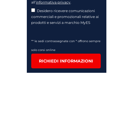
all’
informativa privacy
.
Desidero ricevere comunicazioni
commerciali e promozionali relative ai
prodotti e servizi a marchio MyES
** le sedi contrassegnate con * offrono sempre
solo corsi online
RICHIEDI INFORMAZIONI