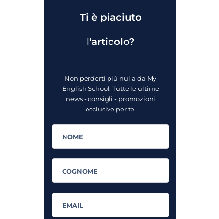
Ti è piaciuto
l'articolo?
Non perderti più nulla da My
English School. Tutte le ultime
news - consigli - promozioni
esclusive per te.