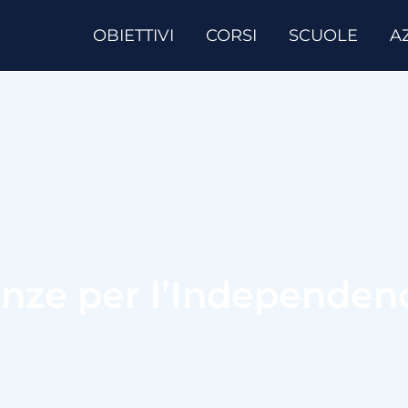
OBIETTIVI
CORSI
SCUOLE
A
anze per l’Independen