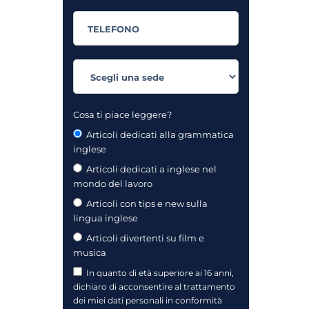
Cosa ti piace leggere?
Articoli dedicati alla grammatica
inglese
Articoli dedicati a inglese nel
mondo del lavoro
Articoli con tips e new sulla
lingua inglese
Articoli divertenti su film e
musica
In quanto di età superiore ai 16 anni,
dichiaro di acconsentire al trattamento
dei miei dati personali in conformità