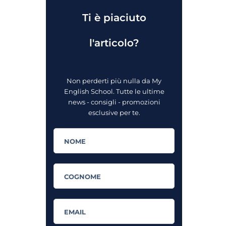
Ti è piaciuto
l'articolo?
Non perderti più nulla da My
English School. Tutte le ultime
news - consigli - promozioni
esclusive per te.