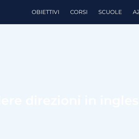
OBIETTIVI
CORSI
SCUOLE
A
ere direzioni in ingle