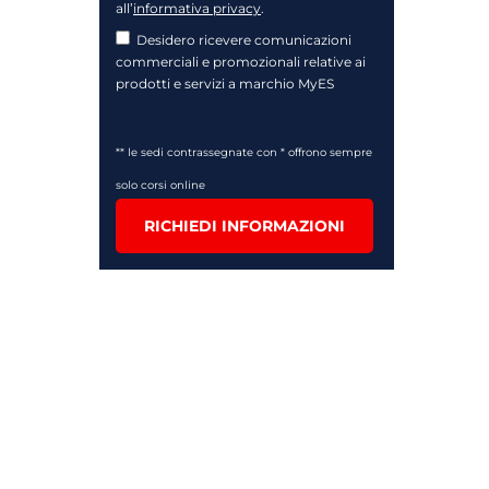
all’
informativa privacy
.
Desidero ricevere comunicazioni
commerciali e promozionali relative ai
prodotti e servizi a marchio MyES
** le sedi contrassegnate con * offrono sempre
solo corsi online
RICHIEDI INFORMAZIONI