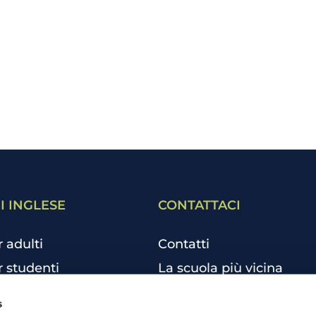
I INGLESE
CONTATTACI
r adulti
Contatti
r studenti
La scuola più vicina
r bambini e ragazzi
Tutte le scuole
s